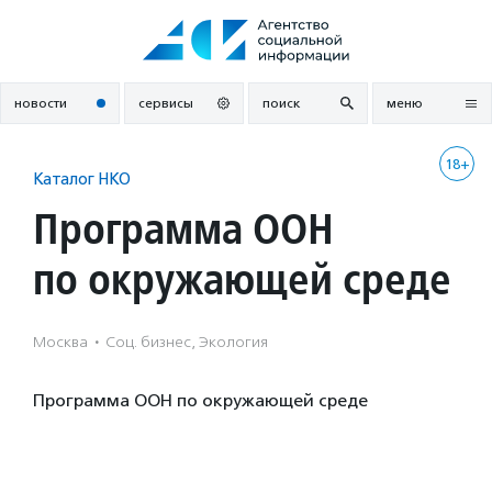
Перейти
к
содержанию
новости
сервисы
поиск
меню
18+
Каталог НКО
Программа ООН
по окружающей среде
Москва
·
Соц. бизнес, Экология
Программа ООН по окружающей среде