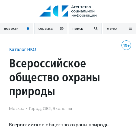
Перейти
к
содержанию
новости
сервисы
поиск
меню
18+
Каталог НКО
Всероссийское
общество охраны
природы
Москва
·
Город, ОВЗ, Экология
Всероссийское общество охраны природы