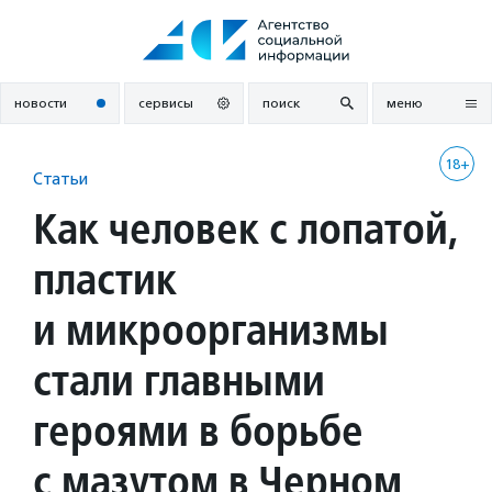
Перейти
к
содержанию
новости
сервисы
поиск
меню
18+
Статьи
Как человек с лопатой,
пластик
и микроорганизмы
стали главными
героями в борьбе
с мазутом в Черном