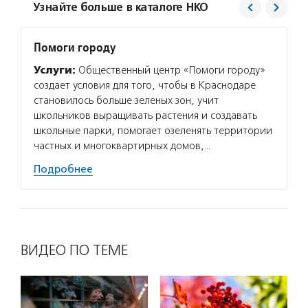
Узнайте больше в каталоге НКО
Помоги городу
Фонд 
Услуги:
Общественный центр «Помоги городу»
Услуг
создает условия для того, чтобы в Краснодаре
гранто
становилось больше зеленых зон, учит
(в цел
школьников выращивать растения и создавать
на ока
школьные парки, помогает озеленять территории
потенц
частных и многоквартирных домов,…
по соц
Подробнее
Подро
ВИДЕО ПО ТЕМЕ