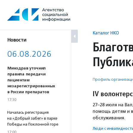
Перейти
к
содержанию
Каталог НКО
Новости
Благот
06.08.2026
Публик
Минздрав уточнил
правила передачи
Профиль организац
пациентам
незарегистрированных
IV волонтер
в России препаратов
17:30
27–28 июля на Ва
помощь детям и в
Началась регистрация
обслуживания.
на «Добрый забег» в парке
Победы на Поклонной горе
Люди с инвалидност
17:00