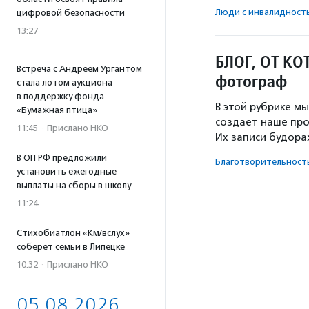
Люди с инвалидност
цифровой безопасности
13:27
БЛОГ, ОТ КО
Встреча с Андреем Ургантом
фотограф
стала лотом аукциона
в поддержку фонда
В этой рубрике мы
«Бумажная птица»
создает наше про
11:45
·
Прислано НКО
Их записи будора
В ОП РФ предложили
Благотвори­тель­ност
установить ежегодные
выплаты на сборы в школу
11:24
Стихобиатлон «Км/вслух»
соберет семьи в Липецке
10:32
·
Прислано НКО
05.08.2026