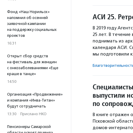
Фонд «Наш Норильск»
АСИ 25. Рет
напомнил об осенней
заявочной кампании
В 2019 году Аген
на поддержку социальных
25 лет. В течение
проектов
поднимать из арх
16:31
календаря АСИ. 
мы подготовили 
Открыт сбор средств
на фестиваль для женщин
Благотвори­тель­ност
с онкозаболеваниями «Еще
краше в танце»
14:50
Специалисты
выпустили н
Организация «Продвижение»
и компания «Инва-Титан»
по сопрово
будут сотрудничать
13:30
·
Прислано НКО
В книге отражен 
Псковской област
Пенсионеры Самарской
домов-интернато
области освоят правила