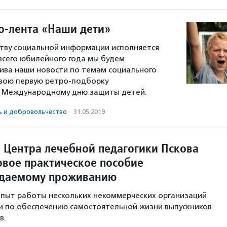
ро-лента «Наши дети»
тству социальной информации исполняется
 всего юбилейного года мы будем
ива наши новости по темам социального
Свою первую ретро-подборку
к Международному дню защиты детей.
ь и доброволь­чест­во
·
31.05.2019
 Центра лечебной педагогики Пскова
овое практическое пособие
ждаемому проживанию
опыт работы нескольких некоммерческих организаций
и по обеспечению самостоятельной жизни выпускников
в.