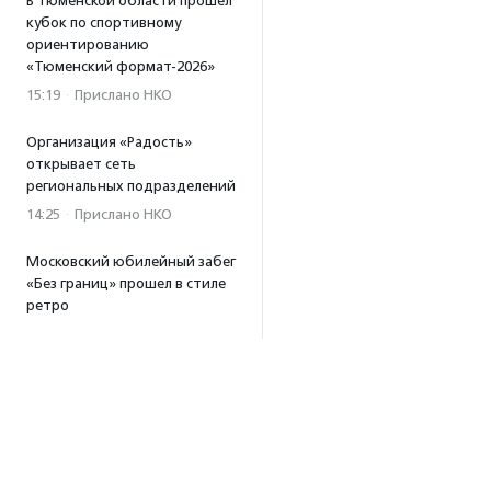
В Тюменской области прошел
кубок по спортивному
ориентированию
«Тюменский формат-2026»
15:19
·
Прислано НКО
Организация «Радость»
открывает сеть
региональных подразделений
14:25
·
Прислано НКО
Московский юбилейный забег
«Без границ» прошел в стиле
ретро
13:30
·
Прислано НКО
Совфед поддержал
инициативу о бесплатной
юридической помощи
сиротам старше 23 лет
13:19