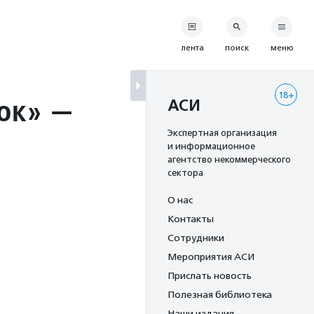
лента
поиск
меню
18+
ток» —
АСИ
Экспертная организация
и информационное
агентство некоммерческого
сектора
О нас
Контакты
Сотрудники
Мероприятия АСИ
Прислать новость
Полезная библиотека
Наши издания