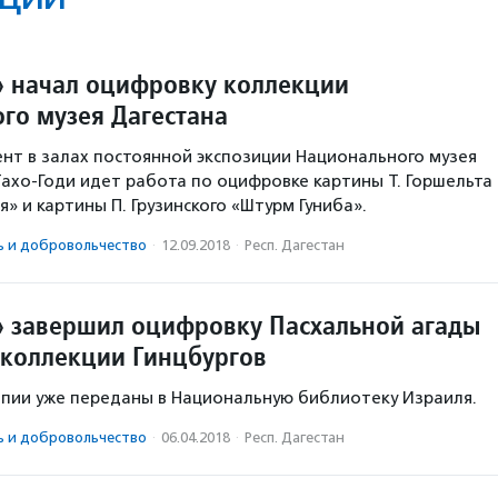
 начал оцифровку коллекции
го музея Дагестана
нт в залах постоянной экспозиции Национального музея
 Тахо-Годи идет работа по оцифровке картины Т. Горшельта
» и картины П. Грузинского «Штурм Гуниба».
ь и доброволь­чест­во
·
12.09.2018
·
Респ. Дагестан
 завершил оцифровку Пасхальной агады
з коллекции Гинцбургов
пии уже переданы в Национальную библиотеку Израиля.
ь и доброволь­чест­во
·
06.04.2018
·
Респ. Дагестан