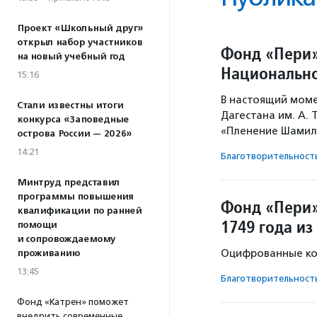
Проект «Школьный друг»
открыл набор участников
Фонд «Пери»
на новый учебный год
Национально
15:16
В настоящий моме
Стали известны итоги
Дагестана им. А.
конкурса «Заповедные
«Пленение Шамиля
острова России — 2026»
14:21
Благотвори­тель­ност
Минтруд представил
программы повышения
Фонд «Пери»
квалификации по ранней
1749 года и
помощи
и сопровождаемому
Оцифрованные ко
проживанию
13:45
Благотвори­тель­ност
Фонд «Катрен» поможет
внедрить современные