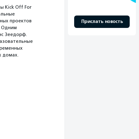
 Kick Off For
ольные
ных проектов
Прислать новость
. Одним
нс Зеедорф.
разовательные
временных
х домах.