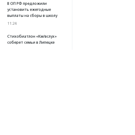
В ОП РФ предложили
установить ежегодные
выплаты на сборы в школу
11:24
Стихобиатлон «Км/вслух»
соберет семьи в Липецке
10:32
·
Прислано НКО
05.08.2026
Автовладельцы Камчатки
могут получить стикеры
о правилах добрососедства
с бурыми медведями
18:02
Для родственников
пострадавших в результате
атаки беспилотников под