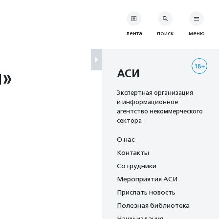
лента
поиск
меню
18+
и»
АСИ
Экспертная организация
и информационное
агентство некоммерческого
сектора
О нас
Контакты
Сотрудники
Мероприятия АСИ
Прислать новость
Полезная библиотека
Наши издания