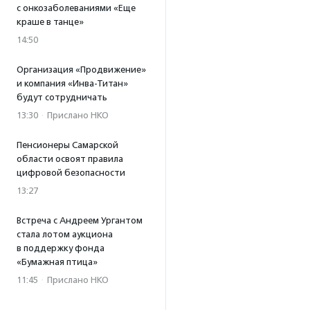
с онкозаболеваниями «Еще
краше в танце»
14:50
Организация «Продвижение»
и компания «Инва-Титан»
будут сотрудничать
13:30
·
Прислано НКО
Пенсионеры Самарской
области освоят правила
цифровой безопасности
13:27
Встреча с Андреем Ургантом
стала лотом аукциона
в поддержку фонда
«Бумажная птица»
11:45
·
Прислано НКО