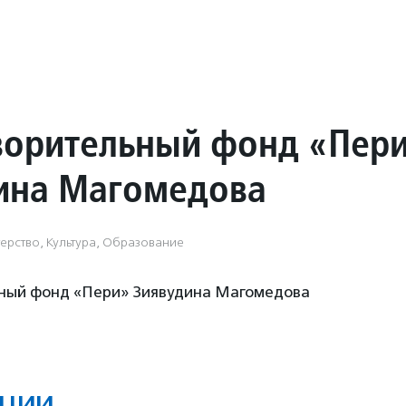
ворительный фонд «Пер
ина Магомедова
ерство, Культура, Образование
ный фонд «Пери» Зиявудина Магомедова
ции