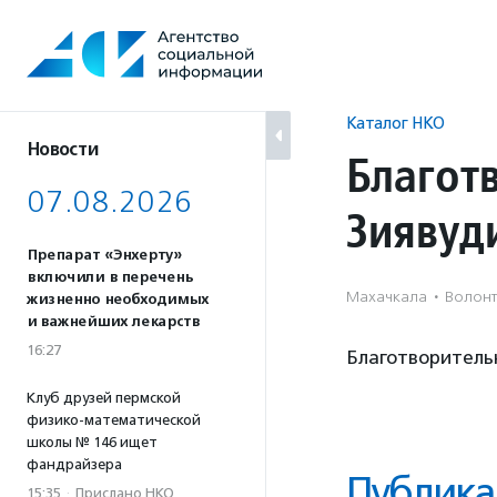
Перейти
к
содержанию
Каталог НКО
Новости
Благот
07.08.2026
Зиявуд
Препарат «Энхерту»
включили в перечень
Махачкала
·
Волонт
жизненно необходимых
и важнейших лекарств
16:27
Благотворитель
Клуб друзей пермской
физико-математической
школы № 146 ищет
фандрайзера
Публика
15:35
·
Прислано НКО