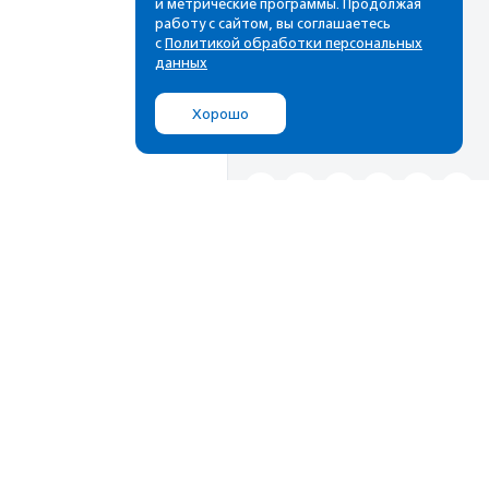
и метрические программы. Продолжая
почтовом ящике
работу с сайтом, вы соглашаетесь
с
Политикой обработки персональных
данных
Хорошо
Подписаться