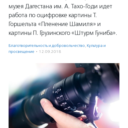
музея Дагестана им. А. Тахо-Годи идет
работа по оцифровке картины Т.
Горшельта «Пленение Шамиля» и
картины П. Грузинского «Штурм Гуниба».
Благотвори­тель­ность и доброволь­чест­во
,
Культура и
просвещение
·
12.09.2018