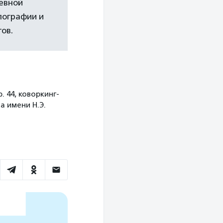
евной
пографии и
ов.
р. 44, коворкинг-
ха имени Н.Э.