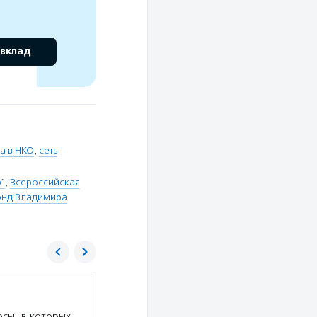
 вклад
а в НКО
,
сеть
"
,
Всероссийская
онд Владимира
Детский мир
сы, в которых
Услуги:
Благотворительный фонд «Детский ми