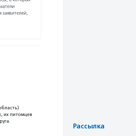
иматели
социальным, медицинским и образовательным 
я заявителей,
организациям, предоставляет адресную помощь
поддерживает организации, которые…
Подробнее
область)
, их питомцев
руга.
Рассылка