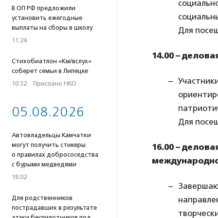
социальн
В ОП РФ предложили
социальны
установить ежегодные
выплаты на сборы в школу
Для посе
11:24
14.00 – делов
Стихобиатлон «Км/вслух»
соберет семьи в Липецке
Участник
10:32
·
Прислано НКО
ориентиро
патриоти
05.08.2026
Для посе
Автовладельцы Камчатки
могут получить стикеры
16.00 – делов
о правилах добрососедства
международно
с бурыми медведями
18:02
Завершающ
Для родственников
направлен
пострадавших в результате
творчески
атаки беспилотников под