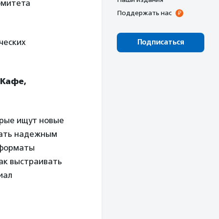
омитета
Поддержать нас
ческих
Подписаться
«Кафе,
орые ищут новые
стать надежным
 форматы
как выстраивать
иал