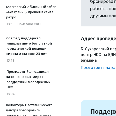
бронироват
Московский юбилейный забег
работы, пол
«Без границ» прошел в стиле
другими по
ретро
13:30
·
Прислано НКО
Адрес провед
Совфед поддержал
инициативу о бесплатной
юридической помощи
Б. Сухаревский пер
сиротам старше 23 лет
центр НКО на ВДНХ
Баумана
13:19
Посмотреть на ка
Президент РФ подписал
закон о новых мерах
поддержки молодежных
НКО
13:04
Волонтеры Наставнического
Поддерж
центра преобразили
территорию дома ребенка