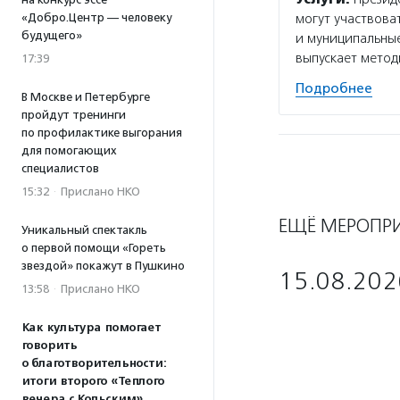
«Добро.Центр — человеку
могут участвова
будущего»
и муниципальные
выпускает мето
17:39
Подробнее
В Москве и Петербурге
пройдут тренинги
по профилактике выгорания
для помогающих
специалистов
15:32
·
Прислано НКО
ЕЩЁ МЕРОПР
Уникальный спектакль
о первой помощи «Гореть
звездой» покажут в Пушкино
15.08.202
13:58
·
Прислано НКО
Как культура помогает
говорить
о благотворительности:
итоги второго «Теплого
вечера с Кольским»