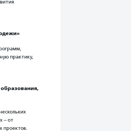
звития
лодежи»
рограмм,
ную практику,
, образования,
нескольких
х – от
х проектов.