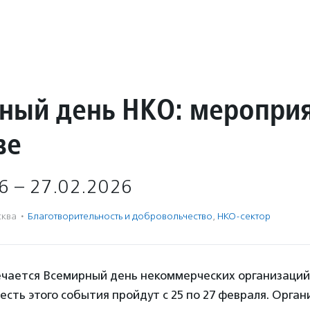
ный день НКО: меропри
ве
6 – 27.02.2026
ква
·
Благотвори­тель­ность и доброволь­чест­во
,
НКО-сектор
ечается Всемирный день некоммерческих организаций
есть этого события пройдут с 25 по 27 февраля. Орга