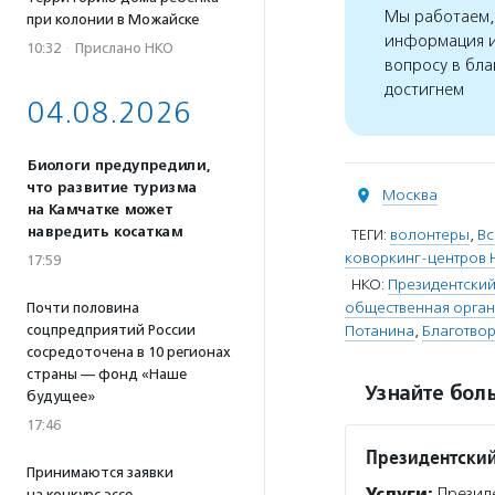
Мы работаем, 
при колонии в Можайске
информация и
10:32
·
Прислано НКО
вопросу в бла
достигнем
04.08.2026
Биологи предупредили,
что развитие туризма
Москва
на Камчатке может
навредить косаткам
ТЕГИ:
волонтеры
,
Вс
коворкинг-центров 
17:59
НКО:
Президентский
общественная орган
Почти половина
соцпредприятий России
Потанина
,
Благотвор
сосредоточена в 10 регионах
страны — фонд «Наше
Узнайте боль
будущее»
17:46
Президентский
Принимаются заявки
Услуги:
Президе
на конкурс эссе