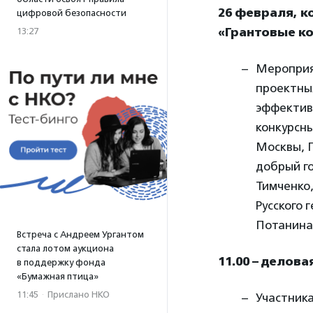
26 февраля, к
цифровой безопасности
«Грантовые ко
13:27
Мероприя
проектных
эффектив
конкурсны
Москвы, П
добрый г
Тимченко
Русского 
Потанина
Встреча с Андреем Ургантом
стала лотом аукциона
11.00 – делов
в поддержку фонда
«Бумажная птица»
11:45
·
Прислано НКО
Участника