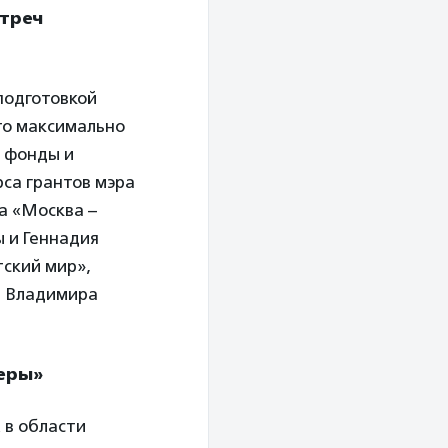
стреч
подготовкой
то максимально
 фонды и
рса грантов мэра
а «Москва –
 и Геннадия
ский мир»,
а Владимира
феры»
 в области