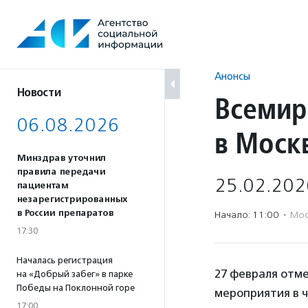
Перейти
к
содержанию
Анонсы
Новости
Всемир
06.08.2026
в Моск
Минздрав уточнил
правила передачи
25.02.202
пациентам
незарегистрированных
в России препаратов
Начало: 11:00
·
Мос
17:30
Началась регистрация
27 февраля отм
на «Добрый забег» в парке
Победы на Поклонной горе
мероприятия в ч
17:00