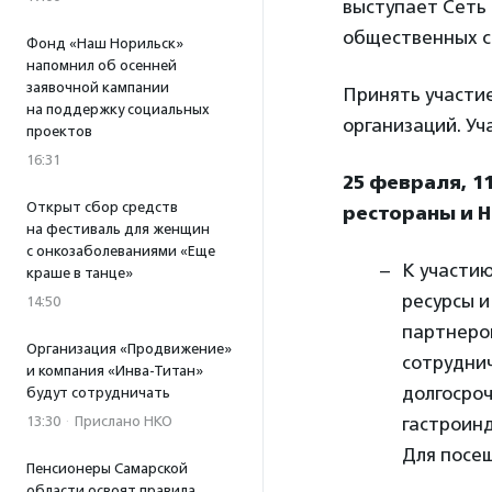
выступает Сеть
общественных с
Фонд «Наш Норильск»
напомнил об осенней
заявочной кампании
Принять участи
на поддержку социальных
организаций. Уч
проектов
16:31
25 февраля, 1
Открыт сбор средств
рестораны и Н
на фестиваль для женщин
с онкозаболеваниями «Еще
К участи
краше в танце»
ресурсы и
14:50
партнером
Организация «Продвижение»
сотруднич
и компания «Инва-Титан»
долгосро
будут сотрудничать
13:30
·
Прислано НКО
гастроин
Для посе
Пенсионеры Самарской
области освоят правила