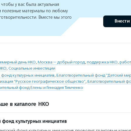
чтобы у вас была актуальная
 полезные материалы по любому
готворительности. Вместе мы этого
Внести
емирный день НКО
,
Москва — добрый город
,
поддержка НКО
,
работ
НКО
,
Социальные инвестиции
 фонд культурных инициатив
,
Благотворительный фонд "Детский мир
изация "Русское географическое общество"
,
Благотворительный ф
ительный фонд Елены и Геннадия Тимченко
ше в каталоге НКО
 фонд культурных инициатив
нтский фонд культурных инициатив проводит грантовые конкур