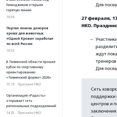
Для посе
Геленджиком открыли
горячую линию
16:58
27 февраля, 1
НКО. Праздник
Портал поиска доноров
крови для животных
«Одной Крови» заработал
Участники
по всей России
разделить
16:53
ждут пок
тренеров 
В Тюменской области прошел
кубок по спортивному
Для посе
ориентированию
«Тюменский формат-2026»
15:19
·
Прислано НКО
Сеть коворк
Организация «Радость»
поддержки 
открывает сеть
центров и п
региональных подразделений
заключени
14:25
·
Прислано НКО