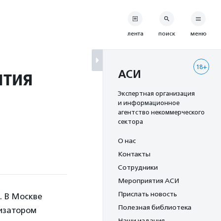
лента
поиск
меню
18+
ятия
АСИ
Экспертная организация
и информационное
агентство некоммерческого
сектора
О нас
Контакты
Сотрудники
Мероприятия АСИ
Прислать новость
. В Москве
Полезная библиотека
низатором
Наши издания