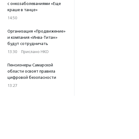
с онкозаболеваниями «Еще
краше в танце»
14:50
Организация «Продвижение»
и компания «Инва-Титан»
будут сотрудничать
13:30
·
Прислано НКО
Пенсионеры Самарской
области освоят правила
цифровой безопасности
13:27
Встреча с Андреем Ургантом
стала лотом аукциона
в поддержку фонда
«Бумажная птица»
11:45
·
Прислано НКО