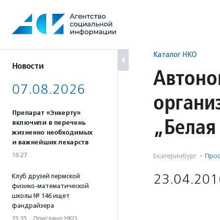
Перейти
к
содержанию
Каталог НКО
Новости
Автоно
07.08.2026
органи
Препарат «Энхерту»
„Белая
включили в перечень
жизненно необходимых
и важнейших лекарств
16:27
Екатеринбург
·
Проф
23.04.201
Клуб друзей пермской
физико-математической
школы № 146 ищет
фандрайзера
15:35
·
Прислано НКО