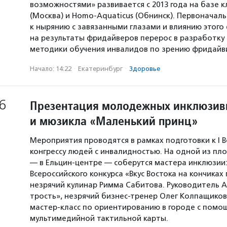
возможностями» развивается с 2013 года на базе к
(Москва) и Homo-Aquaticus (Обнинск). Первоначал
к нырянию с завязанными глазами и влиянию этого
на результаты фридайверов перерос в разработку
методики обучения инвалидов по зрению фридайви
Начало: 14:22
·
Екатеринбург
·
Здоровье
6
Презентация молодежных инклюзив
и мюзикла «Маленький принц»
Мероприятия проводятся в рамках подготовки к I 
конгрессу людей с инвалидностью. На одной из пл
— в Ельцин-центре — соберутся мастера инклюзии
Всероссийского конкурса «Вкус Востока на кончиках 
незрячий кулинар Римма Сабитова. Руководитель 
трость», незрячий бизнес-тренер Олег Колпащико
мастер-класс по ориентированию в городе с помо
мультимедийной тактильной карты.