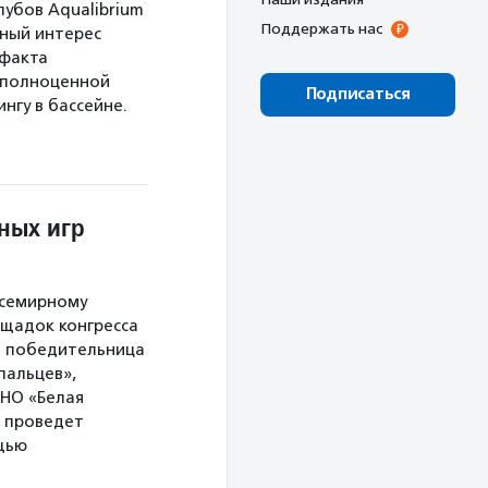
лубов Aqualibrium
Поддержать нас
ьный интерес
 факта
 полноценной
Подписаться
нгу в бассейне.
ных игр
Всемирному
ощадок конгресса
: победительница
пальцев»,
АНО «Белая
в проведет
щью