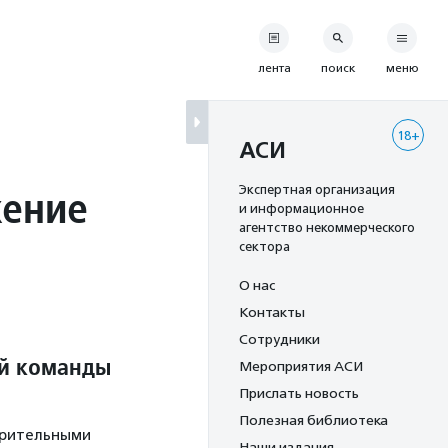
лента
поиск
меню
18+
АСИ
жение
Экспертная организация
и информационное
агентство некоммерческого
сектора
О нас
Контакты
Сотрудники
ой команды
Мероприятия АСИ
Прислать новость
Полезная библиотека
зрительными
Наши издания