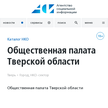
Перейти
к
содержанию
новости
сервисы
поиск
меню
18+
Каталог НКО
Общественная палата
Тверской области
Тверь
·
Город, НКО-сектор
Общественная палата Тверской области