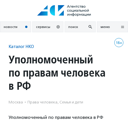
Перейти
к
содержанию
новости
сервисы
поиск
меню
18+
Каталог НКО
Уполномоченный
по правам человека
в РФ
Москва
·
Права человека, Семья и дети
Уполномоченный по правам человека в РФ