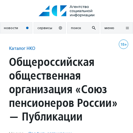
Перейти
к
содержанию
новости
сервисы
поиск
меню
18+
Каталог НКО
Общероссийская
общественная
организация «Союз
пенсионеров России»
— Публикации