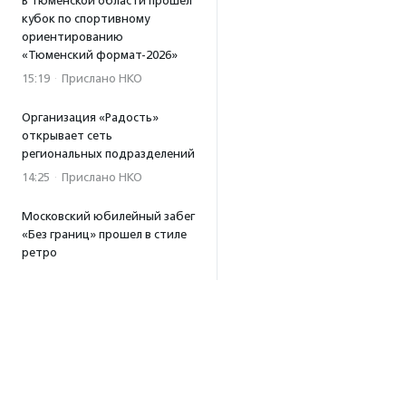
В Тюменской области прошел
кубок по спортивному
ориентированию
«Тюменский формат-2026»
15:19
·
Прислано НКО
Организация «Радость»
открывает сеть
региональных подразделений
14:25
·
Прислано НКО
Московский юбилейный забег
«Без границ» прошел в стиле
ретро
13:30
·
Прислано НКО
Совфед поддержал
инициативу о бесплатной
юридической помощи
сиротам старше 23 лет
13:19