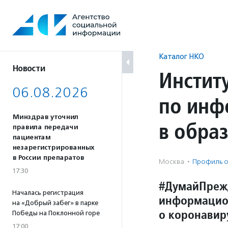
Перейти
к
содержанию
Каталог НКО
Новости
Инстит
06.08.2026
по инф
Минздрав уточнил
в обра
правила передачи
пациентам
незарегистрированных
в России препаратов
Москва
·
Профиль о
17:30
#ДумайПрежд
Началась регистрация
информацион
на «Добрый забег» в парке
о коронавир
Победы на Поклонной горе
17:00