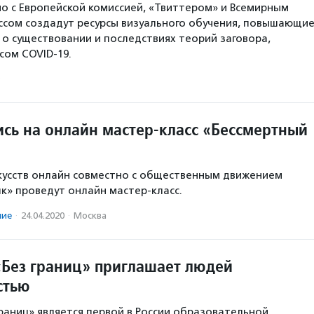
 с Европейской комиссией, «Твиттером» и Всемирным
ссом создадут ресурсы визуального обучения, повышающи
о существовании и последствиях теорий заговора,
сом COVID-19.
ись на онлайн мастер-класс «Бессмертный
кусств онлайн совместно с общественным движением
к» проведут онлайн мастер-класс.
ние
·
24.04.2020
·
Москва
Без границ» приглашает людей
стью
раниц» является первой в России образовательной