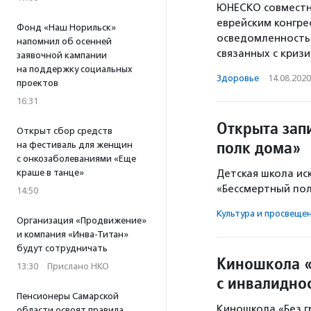
ЮНЕСКО совместно
еврейским конгре
Фонд «Наш Норильск»
осведомленность 
напомнил об осенней
связанных с кризи
заявочной кампании
на поддержку социальных
Здоровье
·
14.08.2020
проектов
16:31
Открыта зап
Открыт сбор средств
полк дома»
на фестиваль для женщин
с онкозаболеваниями «Еще
краше в танце»
Детская школа ис
«Бессмертный пол
14:50
Культура и просвеще
Организация «Продвижение»
и компания «Инва-Титан»
будут сотрудничать
Киношкола «
13:30
·
Прислано НКО
с инвалидно
Пенсионеры Самарской
Киношкола «Без г
области освоят правила