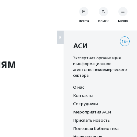
лента
поиск
меню
18+
АСИ
иям
Экспертная организация
и информационное
агентство некоммерческого
сектора
О нас
Контакты
Сотрудники
Мероприятия АСИ
Прислать новость
Полезная библиотека
Наши издания