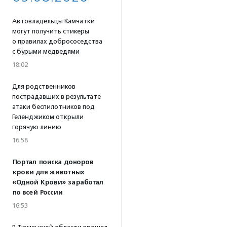
Автовладельцы Камчатки
могут получить стикеры
о правилах добрососедства
с бурыми медведями
18:02
Для родственников
пострадавших в результате
атаки беспилотников под
Геленджиком открыли
горячую линию
16:58
Портал поиска доноров
крови для животных
«Одной Крови» заработал
по всей России
16:53