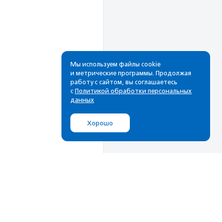
Мы используем файлы cookie
и метрические программы. Продолжая
работу с сайтом, вы соглашаетесь
Рассылка
с
Политикой обработки персональных
данных
Cамые свежие новости,
лучшие материалы в вашем
Хорошо
почтовом ящике
Подписаться