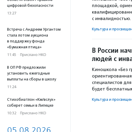
площадкой, орие
цифровой безопасности
квалифицированн
13:27
с инвалидностью.
Культура и просвеще
Встреча с Андреем Ургантом
стала лотом аукциона
в поддержку фонда
«Бумажная птица»
В России на
11:45
·
Прислано НКО
людей с инв
В ОП РФ предложили
Киношкола «Без г
установить ежегодные
ориентированная
выплаты на сборы в школу
специалистов для
11:24
будет бесплатны
Стихобиатлон «Км/вслух»
Культура и просвеще
соберет семьи в Липецке
10:32
·
Прислано НКО
05.08.2026