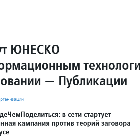
ут ЮНЕСКО
ормационным технолог
зовании — Публикации
рганизации
еЧемПоделиться: в сети стартует
ная кампания против теорий заговора
усе