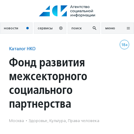
Перейти
к
содержанию
новости
сервисы
поиск
меню
18+
Каталог НКО
Фонд развития
межсекторного
социального
партнерства
Москва
·
Здоровье, Культура, Права человека