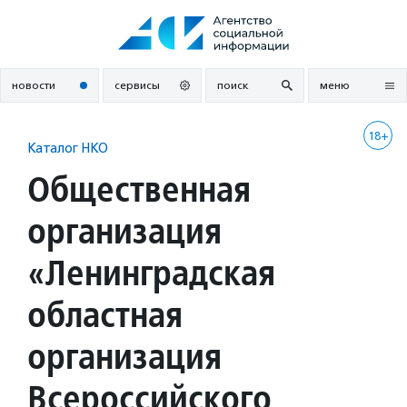
Перейти
к
содержанию
новости
сервисы
поиск
меню
18+
Каталог НКО
Общественная
организация
«Ленинградская
областная
организация
Всероссийского