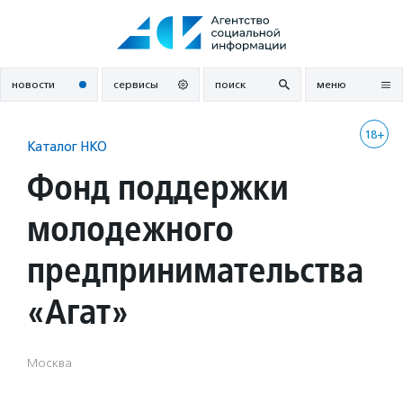
Перейти
к
содержанию
новости
сервисы
поиск
меню
18+
Каталог НКО
Фонд поддержки
молодежного
предпринимательства
«Агат»
Москва