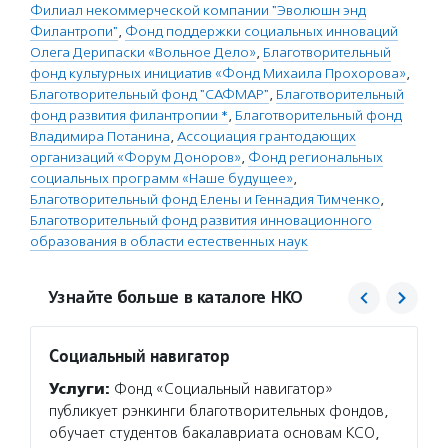
Филиал некоммерческой компании "Эволюшн энд
Филантропи"
,
Фонд поддержки социальных инноваций
Олега Дерипаски «Вольное Дело»
,
Благотворительный
фонд культурных инициатив «Фонд Михаила Прохорова»
,
Благотворительный фонд "САФМАР"
,
Благотворительный
фонд развития филантропии *
,
Благотворительный фонд
Владимира Потанина
,
Ассоциация грантодающих
организаций «Форум Доноров»
,
Фонд региональных
социальных программ «Наше будущее»
,
Благотворительный фонд Елены и Геннадия Тимченко
,
Благотворительный фонд развития инновационного
образования в области естественных наук
Узнайте больше в каталоге НКО
Социальный навигатор
Благо
Мельн
Услуги:
Фонд «Социальный навигатор»
Услуг
публикует рэнкинги благотворительных фондов,
в реги
обучает студентов бакалавриата основам КСО,