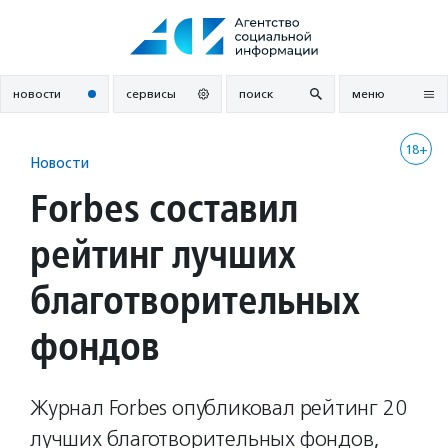
Перейти
к
содержанию
новости
сервисы
поиск
меню
18+
Новости
Forbes составил
рейтинг лучших
благотворительных
фондов
Журнал Forbes опубликовал рейтинг 20
лучших благотворительных фондов,