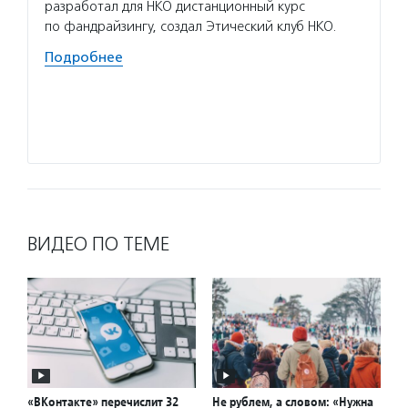
одарен
разработал для НКО дистанционный курс
точным
по фандрайзингу, создал Этический клуб НКО.
детски
Подробнее
Всерос
центро
Подро
ВИДЕО ПО ТЕМЕ
«ВКонтакте» перечислит 32
Не рублем, а словом: «Нужна