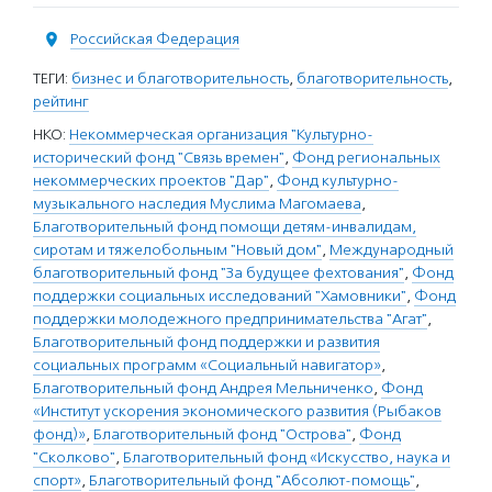
Российская Федерация
ТЕГИ:
бизнес и благотворительность
,
благотворительность
,
рейтинг
НКО:
Некоммерческая организация "Культурно-
исторический фонд "Связь времен"
,
Фонд региональных
некоммерческих проектов "Дар"
,
Фонд культурно-
музыкального наследия Муслима Магомаева
,
Благотворительный фонд помощи детям-инвалидам,
сиротам и тяжелобольным "Новый дом"
,
Международный
благотворительный фонд "За будущее фехтования"
,
Фонд
поддержки социальных исследований "Хамовники"
,
Фонд
поддержки молодежного предпринимательства "Агат"
,
Благотворительный фонд поддержки и развития
социальных программ «Социальный навигатор»
,
Благотворительный фонд Андрея Мельниченко
,
Фонд
«Институт ускорения экономического развития (Рыбаков
фонд)»
,
Благотворительный фонд "Острова"
,
Фонд
"Сколково"
,
Благотворительный фонд «Искусство, наука и
спорт»
,
Благотворительный фонд "Абсолют-помощь"
,