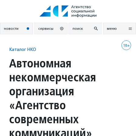
Перейти
к
содержанию
новости
сервисы
поиск
меню
18+
Каталог НКО
Автономная
некоммерческая
организация
«Агентство
современных
коммуникаций»