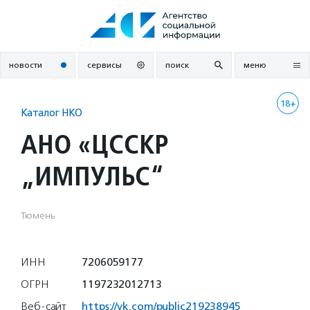
Перейти
к
содержанию
новости
сервисы
поиск
меню
18+
Каталог НКО
АНО «ЦССКР
„ИМПУЛЬС“
Тюмень
ИНН
7206059177
ОГРН
1197232012713
Веб-сайт
https://vk.com/public219238945