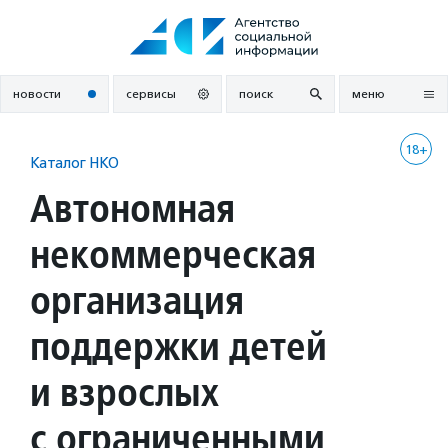
Перейти
к
содержанию
новости
сервисы
поиск
меню
18+
Каталог НКО
Автономная
некоммерческая
организация
поддержки детей
и взрослых
с ограниченными