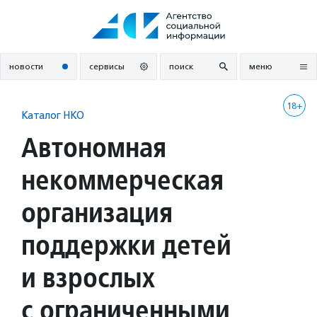
Перейти
к
содержанию
новости
сервисы
поиск
меню
18+
Каталог НКО
Автономная
некоммерческая
организация
поддержки детей
и взрослых
с ограниченными