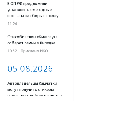
В ОП РФ предложили
установить ежегодные
выплаты на сборы в школу
11:24
Стихобиатлон «Км/вслух»
соберет семьи в Липецке
10:32
·
Прислано НКО
05.08.2026
Автовладельцы Камчатки
могут получить стикеры
о правилах добрососедства
с бурыми медведями
18:02
Для родственников
пострадавших в результате
атаки беспилотников под