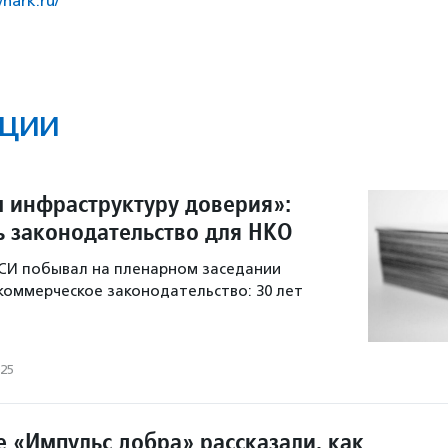
/nark.ru/
ции
 инфраструктуру доверия»:
ь законодательство для НКО
СИ побывал на пленарном заседании
оммерческое законодательство: 30 лет
025
е «Импульс добра» рассказали, как