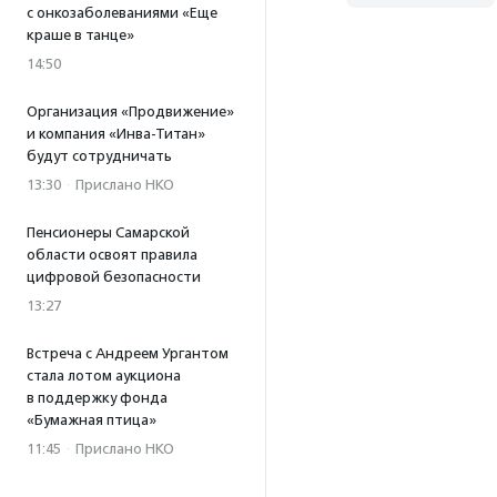
с онкозаболеваниями «Еще
краше в танце»
14:50
Организация «Продвижение»
и компания «Инва-Титан»
будут сотрудничать
13:30
·
Прислано НКО
Пенсионеры Самарской
области освоят правила
цифровой безопасности
13:27
Встреча с Андреем Ургантом
стала лотом аукциона
в поддержку фонда
«Бумажная птица»
11:45
·
Прислано НКО