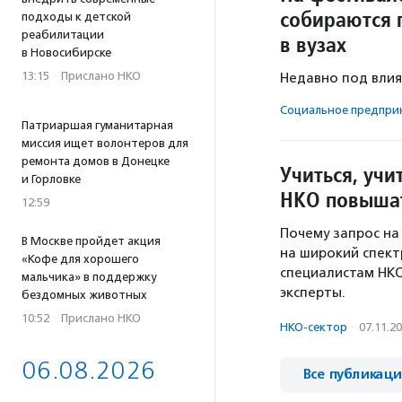
собираются 
подходы к детской
реабилитации
в вузах
в Новосибирске
13:15
·
Прислано НКО
Недавно под влия
Социальное предпри­н
Патриаршая гуманитарная
миссия ищет волонтеров для
ремонта домов в Донецке
Учиться, учи
и Горловке
НКО повышат
12:59
Почему запрос на
В Москве пройдет акция
на широкий спек
«Кофе для хорошего
специалистам НКО
мальчика» в поддержку
эксперты.
бездомных животных
10:52
·
Прислано НКО
НКО-сектор
·
07.11.2
06.08.2026
Все публикац