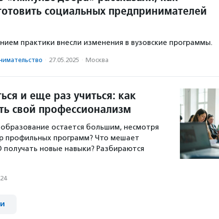
готовить социальных предпринимателей
нием практики внесли изменения в вузовские программы.
има­тель­ство
·
27.05.2025
·
Москва
ться и еще раз учиться: как
ь свой профессионализм
 образование остается большим, несмотря
тр профильных программ? Что мешает
 получать новые навыки? Разбираются
024
ии