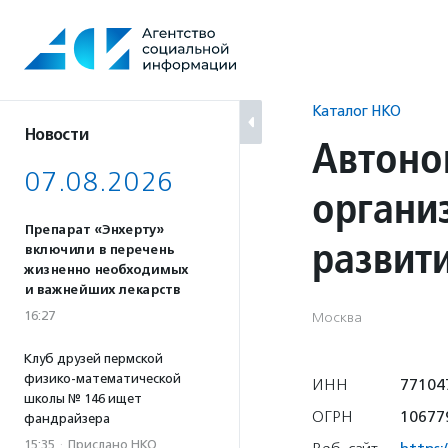
Перейти
к
содержанию
Каталог НКО
Новости
Автоно
07.08.2026
органи
Препарат «Энхерту»
развит
включили в перечень
жизненно необходимых
и важнейших лекарств
16:27
Москва
Клуб друзей пермской
физико-математической
ИНН
77104
школы № 146 ищет
ОГРН
10677
фандрайзера
15:35
·
Прислано НКО