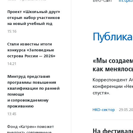
Веб-сайт
https:/
Проект «Школьный друг»
открыл набор участников
на новый учебный год
15:16
Публика
Стали известны итоги
конкурса «Заповедные
острова России — 2026»
«Мы создаем
14:21
как менялос
Минтруд представил
Корреспондент А
программы повышения
конференции «Нек
квалификации по ранней
спустя».
помощи
и сопровождаемому
проживанию
НКО-сектор
·
29.05.2
13:45
Фонд «Катрен» поможет
На фестивал
внедрить современные