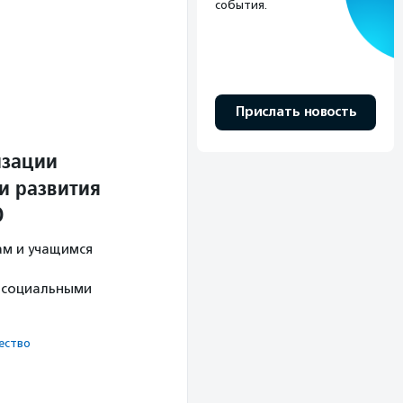
события.
Прислать новость
изации
и развития
О
ам и учащимся
с социальными
ест­во