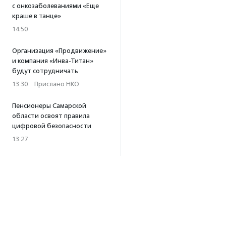
с онкозаболеваниями «Еще
краше в танце»
14:50
Организация «Продвижение»
и компания «Инва-Титан»
будут сотрудничать
13:30
·
Прислано НКО
Пенсионеры Самарской
области освоят правила
цифровой безопасности
13:27
Встреча с Андреем Ургантом
стала лотом аукциона
в поддержку фонда
«Бумажная птица»
11:45
·
Прислано НКО