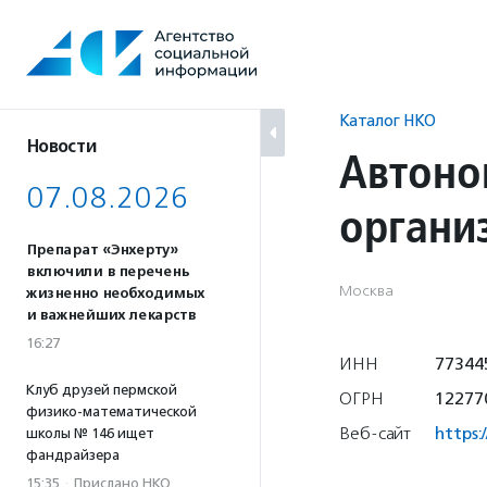
Перейти
к
содержанию
Каталог НКО
Новости
Автоно
07.08.2026
органи
Препарат «Энхерту»
включили в перечень
Москва
жизненно необходимых
и важнейших лекарств
16:27
ИНН
77344
Клуб друзей пермской
ОГРН
12277
физико-математической
Веб-сайт
https:
школы № 146 ищет
фандрайзера
15:35
·
Прислано НКО