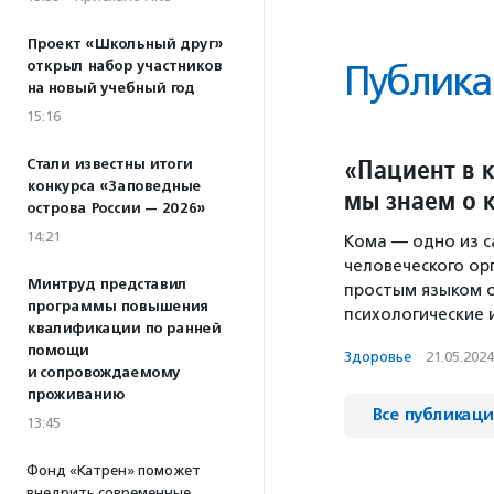
Проект «Школьный друг»
открыл набор участников
Публика
на новый учебный год
15:16
«Пациент в 
Стали известны итоги
конкурса «Заповедные
мы знаем о 
острова России — 2026»
14:21
Кома — одно из 
человеческого ор
Минтруд представил
простым языком о
программы повышения
психологические и
квалификации по ранней
помощи
Здоровье
·
21.05.2024
и сопровождаемому
проживанию
Все публикац
13:45
Фонд «Катрен» поможет
внедрить современные