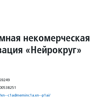
мная некомерческая
зация «Нейрокруг»
59249
00538251
//xn--c1admeminc1a.xn--p1ai/