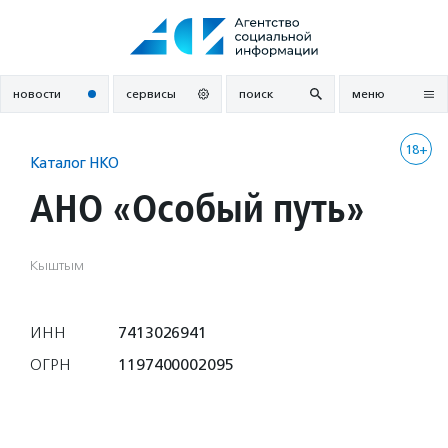
Перейти
к
содержанию
новости
сервисы
поиск
меню
18+
Каталог НКО
АНО «Особый путь»
Кыштым
ИНН
7413026941
ОГРН
1197400002095