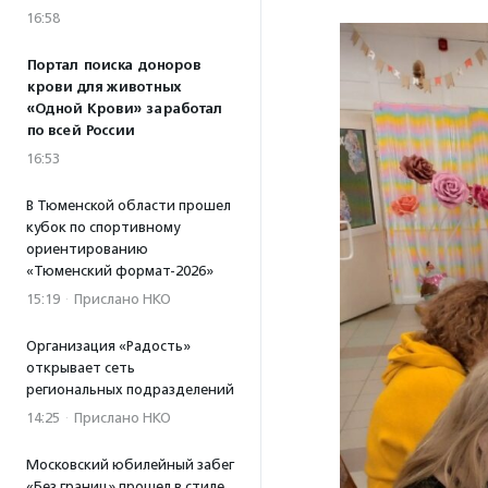
16:58
Портал поиска доноров
крови для животных
«Одной Крови» заработал
по всей России
16:53
В Тюменской области прошел
кубок по спортивному
ориентированию
«Тюменский формат-2026»
15:19
·
Прислано НКО
Организация «Радость»
открывает сеть
региональных подразделений
14:25
·
Прислано НКО
Московский юбилейный забег
«Без границ» прошел в стиле