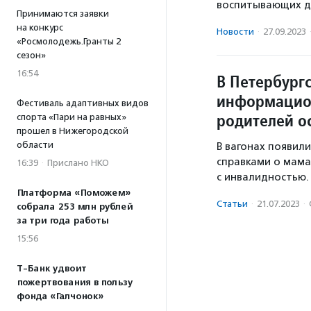
воспитывающих де
Принимаются заявки
на конкурс
Новости
·
27.09.2023
«Росмолодежь.Гранты 2
сезон»
16:54
В Петербург
информацио
Фестиваль адаптивных видов
родителей о
спорта «Пари на равных»
прошел в Нижегородской
области
В вагонах появил
справками о мама
16:39
·
Прислано НКО
с инвалидностью.
Платформа «Поможем»
Статьи
·
21.07.2023
·
собрала 253 млн рублей
за три года работы
15:56
Т-Банк удвоит
пожертвования в пользу
фонда «Галчонок»