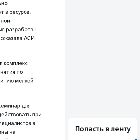
ьно
т в ресурсе,
шной
был разработан
ассказала АСИ
л комплекс
нятия по
витию мелкой
семинар для
действовать при
пециалистов в
Попасть в ленту
ены на