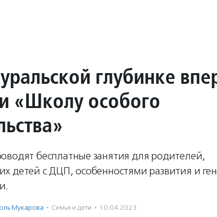
уральской глубинке впе
и «Школу особого
льства»
оводят бесплатные занятия для родителей,
х детей с ДЦП, особенностями развития и ге
и.
оль Мукарова
·
Семья и дети
·
10.04.2023