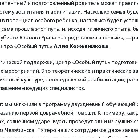
петентный и подготовленный родитель может правил
стему воспитания и абилитации. Насколько семья буде
 в потенциал особого ребенка, настолько будет успе
 сама прошла этот путь, и, исходя из личного опыта, 
глубинке Южного Урала он представлен впервые», — р
ентра «Особый путь»
Алия Кожевникова
.
гической поддержки, центр «Особый путь» подготови
х мероприятий. Это теоретические и практические за
ической культуре, логопедической реабилитации, раз
глашением ведущих специалистов.
: мы включили в программу двухдневный обучающий 
казанию первой доврачебной помощи. К примеру, как 
ах, солнечном ударе. Курсы проведут одни из лучших с
з Челябинска. Пятеро наших сотрудников даже заявл