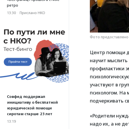
ретро
13:30
·
Прислано НКО
Фото предоставлено
Центр помощи д
научит мыслить
профилактики э
психологическую
участвуют в гру
психологом. На 
Совфед поддержал
подчеркивать св
инициативу о бесплатной
юридической помощи
сиротам старше 23 лет
«Родители нужда
13:19
надо их, а не д