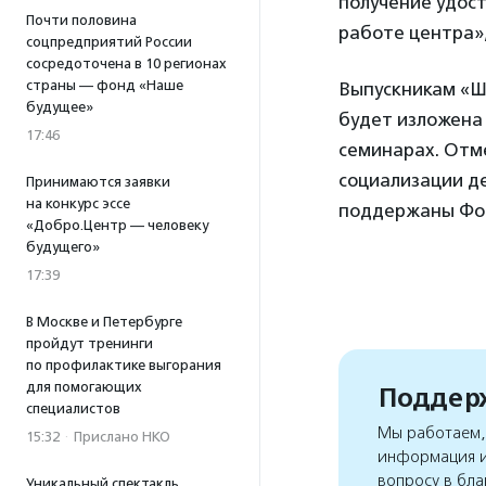
получение удост
Почти половина
работе центра»
соцпредприятий России
сосредоточена в 10 регионах
страны — фонд «Наше
Выпускникам «Ш
будущее»
будет изложена
17:46
семинарах. Отм
социализации д
Принимаются заявки
на конкурс эссе
поддержаны Фон
«Добро.Центр — человеку
будущего»
17:39
В Москве и Петербурге
пройдут тренинги
по профилактике выгорания
для помогающих
Поддерж
специалистов
Мы работаем, 
15:32
·
Прислано НКО
информация и
вопросу в бла
Уникальный спектакль