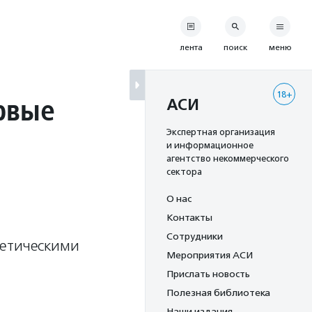
лента
поиск
меню
18+
рвые
АСИ
Экспертная организация
и информационное
агентство некоммерческого
сектора
О нас
Контакты
Сотрудники
нетическими
Мероприятия АСИ
Прислать новость
Полезная библиотека
Наши издания