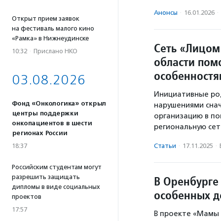
Анонсы
·
16.01.2026
·
Открыт прием заявок
на фестиваль малого кино
«Рамка» в Нижнеудинске
Сеть «Лицом 
10:32
·
Прислано НКО
области пом
особенност
03.08.2026
Инициативные ро
Фонд «Онкологика» открыл
нарушениями снач
центры поддержки
организацию в по
онкопациентов в шести
региональную сеть
регионах России
18:37
Статьи
·
17.11.2025
·
Российским студентам могут
разрешить защищать
В Оренбурге
дипломы в виде социальных
особенных д
проектов
17:57
В проекте «Мамы 