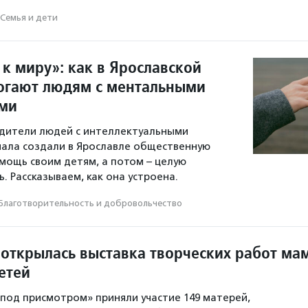
Семья и дети
к миру»: как в Ярославской
огают людям с ментальными
ями
дители людей с интеллектуальными
ала создали в Ярославле общественную
мощь своим детям, а потом – целую
. Рассказываем, как она устроена.
Благотвори­тель­ность и доброволь­чест­во
 открылась выставка творческих работ ма
етей
под присмотром» приняли участие 149 матерей,