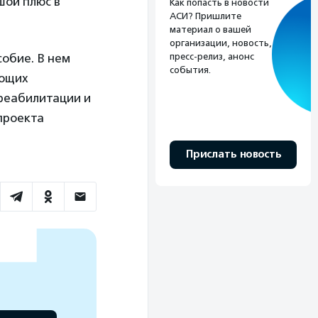
шой плюс в
Как попасть в новости
АСИ? Пришлите
материал о вашей
организации, новость,
пресс-релиз, анонс
обие. В нем
события.
ающих
 реабилитации и
проекта
Прислать новость