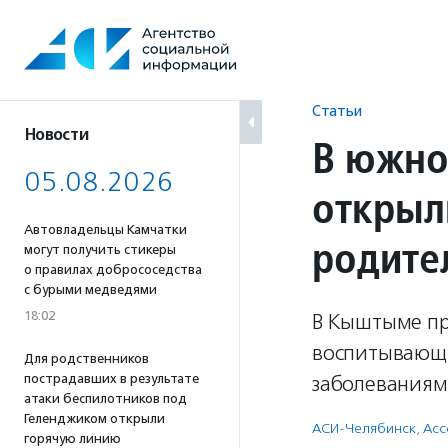
Перейти
к
содержанию
Статьи
Новости
В южно
05.08.2026
открыл
Автовладельцы Камчатки
родите
могут получить стикеры
о правилах добрососедства
с бурыми медведями
18:02
В Кыштыме пр
воспитывающи
Для родственников
пострадавших в результате
заболеваниям
атаки беспилотников под
Геленджиком открыли
АСИ-Челябинск
,
Асс
горячую линию