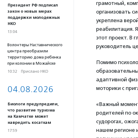
грамотный, ком
Президент РФ подписал
организовать си
закон о новых мерах
поддержки молодежных
укреплена верой
НКО
реабилитация. Я
13:04
этот проект. В 
Волонтеры Наставнического
руководитель ц
центра преобразили
территорию дома ребенка
Помимо психоло
при колонии в Можайске
образовательны
10:32
·
Прислано НКО
адаптивной физ
04.08.2026
моторики с при
«Важный момент
Биологи предупредили,
что развитие туризма
родителей по о
на Камчатке может
судорогах, ожог
навредить косаткам
нашем регионе и
17:59