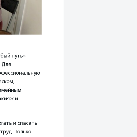
бый путь»
 Для
офессиональную
еском,
семейным
акияж и
гать и спасать
труд. Только