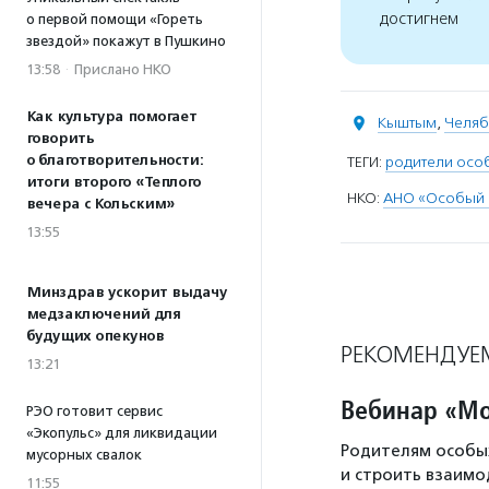
достигнем
о первой помощи «Гореть
звездой» покажут в Пушкино
13:58
·
Прислано НКО
Как культура помогает
Кыштым
,
Челяб
говорить
о благотворительности:
ТЕГИ:
родители осо
итоги второго «Теплого
НКО:
АНО «Особый 
вечера с Кольским»
13:55
Минздрав ускорит выдачу
медзаключений для
будущих опекунов
РЕКОМЕНДУЕ
13:21
Вебинар «Мо
РЭО готовит сервис
«Экопульс» для ликвидации
Родителям особых
мусорных свалок
и строить взаимо
11:55