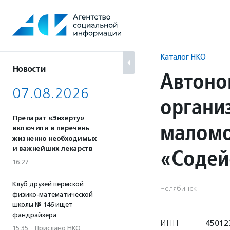
Перейти
к
содержанию
Каталог НКО
Новости
Автоно
07.08.2026
органи
Препарат «Энхерту»
маломо
включили в перечень
жизненно необходимых
«Содей
и важнейших лекарств
16:27
Клуб друзей пермской
Челябинск
физико-математической
школы № 146 ищет
фандрайзера
ИНН
45012
15:35
·
Прислано НКО