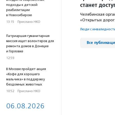
станет досту
подходы к детской
реабилитации
Челябинская орг
в Новосибирске
«Открытых дорог
13:15
·
Прислано НКО
Люди с инвалидност
Патриаршая гуманитарная
миссия ищет волонтеров для
Все публикац
ремонта домов в Донецке
и Горловке
12:59
В Москве пройдет акция
«Кофе для хорошего
мальчика» в поддержку
бездомных животных
10:52
·
Прислано НКО
06.08.2026