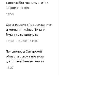
с онкозаболеваниями «Еще
краше в танце»
14:50
Организация «Продвижение»
и компания «Инва-Титан»
будут сотрудничать
13:30
·
Прислано НКО
Пенсионеры Самарской
области освоят правила
цифровой безопасности
13:27
Встреча с Андреем Ургантом
стала лотом аукциона
в поддержку фонда
«Бумажная птица»
11:45
·
Прислано НКО