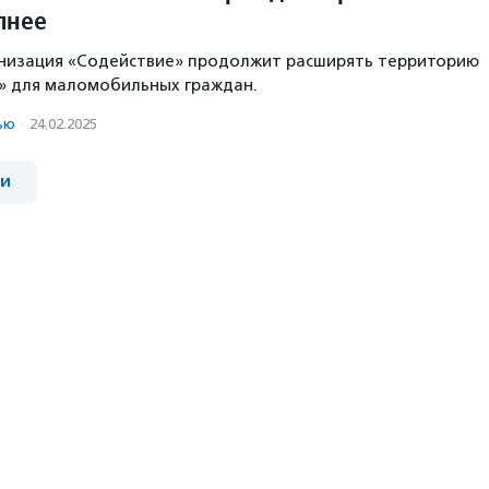
пнее
анизация «Содействие» продолжит расширять территорию
» для маломобильных граждан.
ью
·
24.02.2025
ии