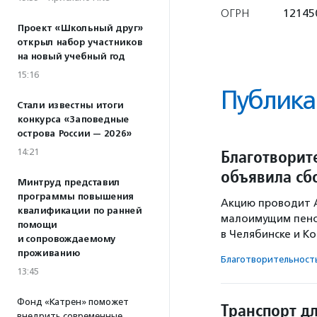
ОГРН
12145
Проект «Школьный друг»
открыл набор участников
на новый учебный год
15:16
Публика
Стали известны итоги
конкурса «Заповедные
острова России — 2026»
Благотворит
14:21
объявила сб
Минтруд представил
программы повышения
Акцию проводит А
квалификации по ранней
малоимущим пенс
помощи
в Челябинске и Ко
и сопровождаемому
проживанию
Благотвори­тель­ност
13:45
Фонд «Катрен» поможет
Транспорт д
внедрить современные