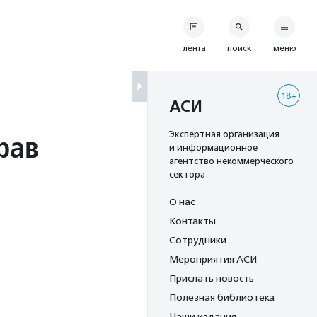
лента
поиск
меню
18+
АСИ
рав
Экспертная организация
и информационное
агентство некоммерческого
сектора
О нас
Контакты
Сотрудники
Мероприятия АСИ
Прислать новость
Полезная библиотека
Наши издания