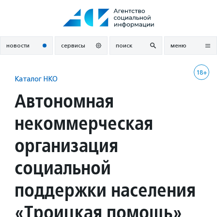
Перейти
к
содержанию
новости
сервисы
поиск
меню
18+
Каталог НКО
Автономная
некоммерческая
организация
социальной
поддержки населения
«Троицкая помощь»