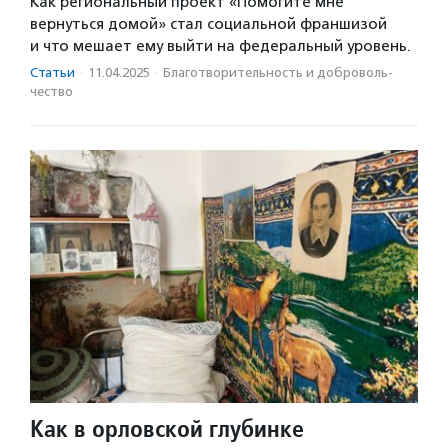
Как региональный проект «Помогите мне
вернуться домой» стал социальной франшизой
и что мешает ему выйти на федеральный уровень.
Статьи
·
11.04.2025
·
Благотвори­тель­ность и доброволь­
чест­во
Как в орловской глубинке