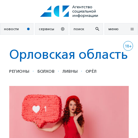
Перейти
к
содержанию
новости
сервисы
поиск
меню
18+
Орловская область
·
·
·
РЕГИОНЫ
БОЛХОВ
ЛИВНЫ
ОРЁЛ