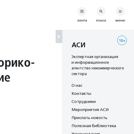
лента
поиск
меню
18+
АСИ
орико-
Экспертная организация
и информационное
агентство некоммерческого
ие
сектора
О нас
Контакты
Сотрудники
Мероприятия АСИ
Прислать новость
Полезная библиотека
Наши издания