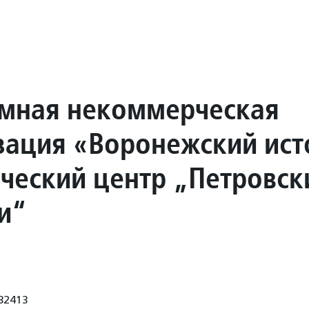
мная некоммерческая
зация «Воронежский ист
ический центр „Петровск
и“
32413