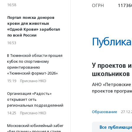
16:58
ОГРН
11736
Портал поиска доноров
крови для животных
«Одной Крови» заработал
по всей России
Публика
16:53
В Тюменской области прошел
кубок по спортивному
У проектов 
ориентированию
школьников 
«Тюменский формат-2026»
15:19
·
Прислано НКО
АНО «Петровские 
проектов програм
Организация «Радость»
открывает сеть
региональных подразделений
Образование
·
27.12.
14:25
·
Прислано НКО
Московский юбилейный забег
Все публикац
«Без границ» прошел в стиле