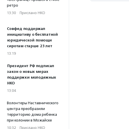
ретро
13:30
·
Прислано НКО
Совфед поддержал
инициативу о бесплатной
юридической помощи
сиротам старше 23 лет
13:19
Президент РФ подписал
закон о новых мерах
поддержки молодежных
НКО
13:04
Волонтеры Наставнического
центра преобразили
территорию дома ребенка
при колонии в Можайске
10:32
·
Прислано НКО