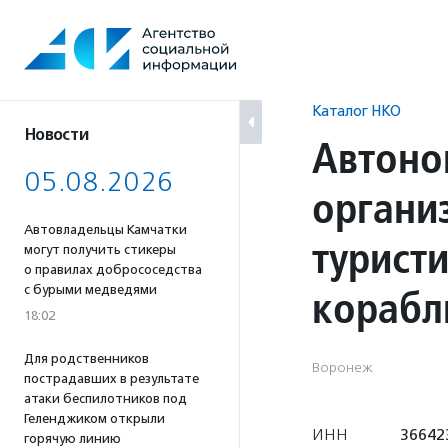
Перейти
к
содержанию
Каталог НКО
Новости
Автоно
05.08.2026
органи
Автовладельцы Камчатки
турист
могут получить стикеры
о правилах добрососедства
корабл
с бурыми медведями
18:02
Для родственников
Воронеж
пострадавших в результате
атаки беспилотников под
Геленджиком открыли
ИНН
36642
горячую линию