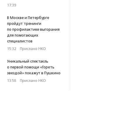
17:39
В Москве и Петербурге
пройдут тренинги
по профилактике выгорания
для помогающих
специалистов
15:32
·
Прислано НКО
Уникальный спектакль
о первой помощи «Гореть
звездой» покажут в Пушкино
13:58
·
Прислано НКО
Как культура помогает
говорить
о благотворительности:
итоги второго «Теплого
вечера с Кольским»
13:55