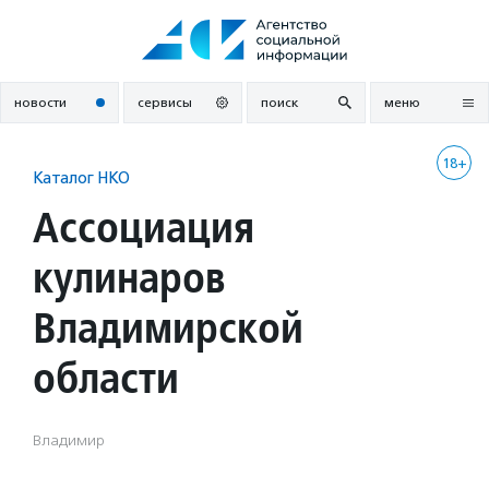
Перейти
к
содержанию
новости
сервисы
поиск
меню
18+
Каталог НКО
Ассоциация
кулинаров
Владимирской
области
Владимир