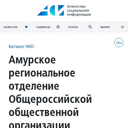
Перейти
к
содержанию
новости
сервисы
поиск
меню
18+
Каталог НКО
Амурское
региональное
отделение
Общероссийской
общественной
организации