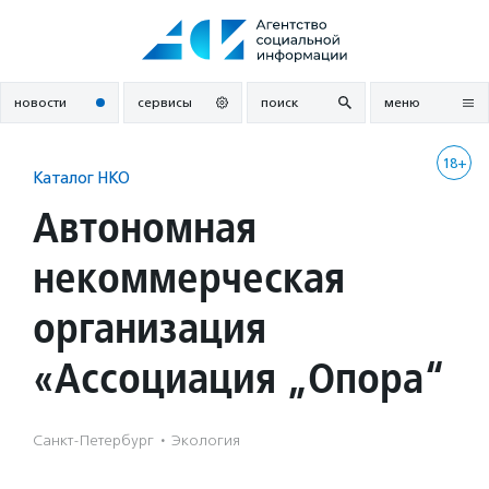
Перейти
к
содержанию
новости
сервисы
поиск
меню
18+
Каталог НКО
Автономная
некоммерческая
организация
«Ассоциация „Опора“
Санкт-Петербург
·
Экология