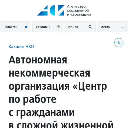
Перейти
к
содержанию
новости
сервисы
поиск
меню
18+
Каталог НКО
Автономная
некоммерческая
организация «Центр
по работе
с гражданами
в сложной жизненной