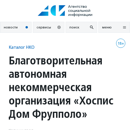
Перейти
к
содержанию
новости
сервисы
поиск
меню
18+
Каталог НКО
Благотворительная
автономная
некоммерческая
организация «Хоспис
Дом Фрупполо»