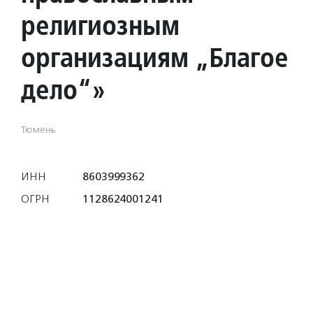
религиозным
организациям „Благое
дело“»
Тюмень
ИНН
8603999362
ОГРН
1128624001241