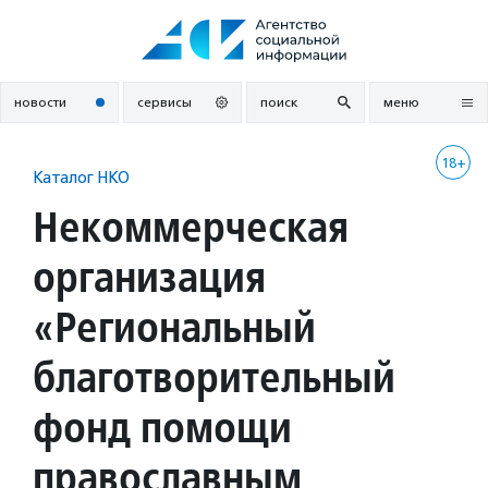
Перейти
к
содержанию
новости
сервисы
поиск
меню
18+
Каталог НКО
Некоммерческая
организация
«Региональный
благотворительный
фонд помощи
православным