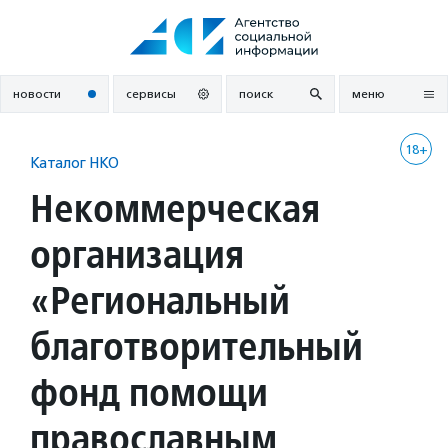
Перейти
к
содержанию
новости
сервисы
поиск
меню
18+
Каталог НКО
Некоммерческая
организация
«Региональный
благотворительный
фонд помощи
православным