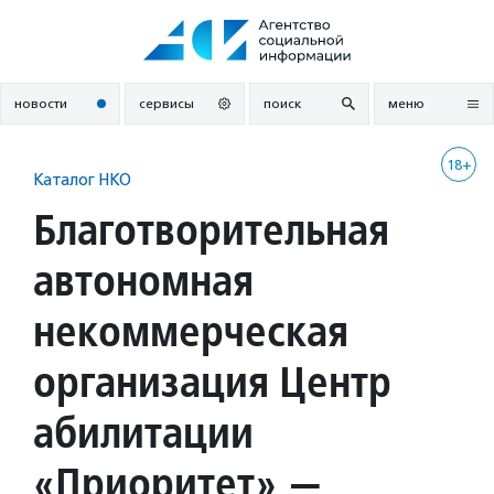
Перейти
к
содержанию
новости
сервисы
поиск
меню
18+
Каталог НКО
Благотворительная
автономная
некоммерческая
организация Центр
абилитации
«Приоритет» —