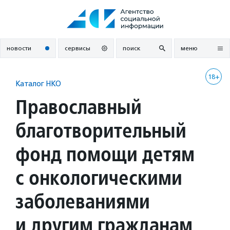
Перейти
к
содержанию
новости
сервисы
поиск
меню
18+
Каталог НКО
Православный
благотворительный
фонд помощи детям
с онкологическими
заболеваниями
и другим гражданам