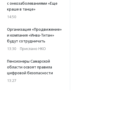
с онкозаболеваниями «Еще
краше в танце»
14:50
Организация «Продвижение»
и компания «Инва-Титан»
будут сотрудничать
13:30
·
Прислано НКО
Пенсионеры Самарской
области освоят правила
цифровой безопасности
13:27
Встреча с Андреем Ургантом
стала лотом аукциона
в поддержку фонда
«Бумажная птица»
11:45
·
Прислано НКО