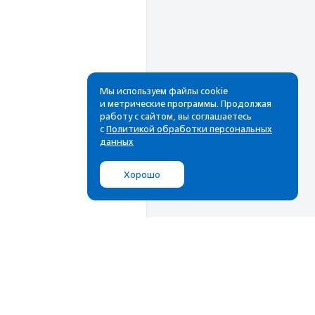
Мы используем файлы cookie
и метрические программы. Продолжая
работу с сайтом, вы соглашаетесь
Рассылка
с
Политикой обработки персональных
данных
Cамые свежие новости,
лучшие материалы в вашем
Хорошо
почтовом ящике
Подписаться