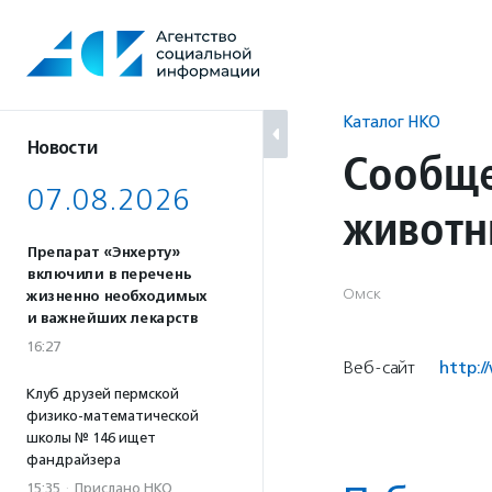
Перейти
к
содержанию
Каталог НКО
Новости
Сообще
07.08.2026
животн
Препарат «Энхерту»
включили в перечень
Омск
жизненно необходимых
и важнейших лекарств
16:27
Веб-сайт
http:/
Клуб друзей пермской
физико-математической
школы № 146 ищет
фандрайзера
15:35
·
Прислано НКО