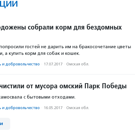
ции
дожены собрали корм для бездомных
 попросили гостей не дарить им на бракосочетание цветы
, а купить корм для собак и кошек.
ь и доброволь­чест­во
·
17.07.2017
·
Омская обл.
чистили от мусора омский Парк Победы
самосвала с бытовыми отходами.
ь и доброволь­чест­во
·
16.05.2017
·
Омская обл.
ии