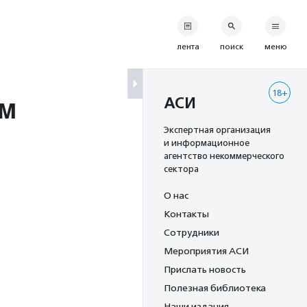
лента
поиск
меню
18+
ым
АСИ
Экспертная организация
и информационное
агентство некоммерческого
сектора
О нас
Контакты
Сотрудники
Мероприятия АСИ
Прислать новость
Полезная библиотека
Наши издания