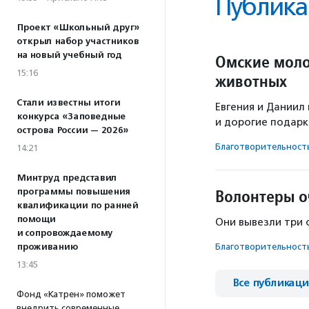
Публика
Проект «Школьный друг»
открыл набор участников
на новый учебный год
Омские моло
15:16
животных
Стали известны итоги
Евгения и Даниил
конкурса «Заповедные
и дорогие подарки
острова России — 2026»
Благотвори­тель­ност
14:21
Минтруд представил
Волонтеры о
программы повышения
квалификации по ранней
помощи
Они вывезли три 
и сопровождаемому
проживанию
Благотвори­тель­ност
13:45
Все публикац
Фонд «Катрен» поможет
внедрить современные