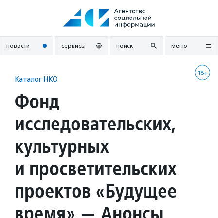
Перейти
к
содержанию
новости
сервисы
поиск
меню
18+
Каталог НКО
Фонд
исследовательских,
культурных
и просветительских
проектов «Будущее
время» — Анонсы