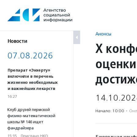
Перейти
к
содержанию
Анонсы
Новости
X конф
07.08.2026
оценки
Препарат «Энхерту»
достиж
включили в перечень
жизненно необходимых
и важнейших лекарств
14.10.202
16:27
Клуб друзей пермской
Начало: 10:00
·
Онл
физико-математической
школы № 146 ищет
фандрайзера
15:35
·
Прислано НКО