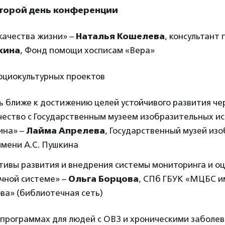
второй день конференции
 качества жизни» –
Наталья Кошелева
, консультант 
кина
, Фонд помощи хосписам «Вера»
социокультурных проектов
ь ближе к достижению целей устойчивого развития че
ество с Государственным музеем изобразительных ис
ина» –
Лайма Апрелева
, Государственный музей из
имени А.С. Пушкина
ивы развития и внедрения системы мониторинга и оц
чной системе» –
Ольга Борцова
, СПб ГБУК «МЦБС и
ва» (библиотечная сеть)
в программах для людей с ОВЗ и хроническими заболе