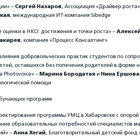
ции» –
Сергей Назаров
, Ассоциация «Драйвер роста»
кая
, международная ИТ-компания Sibedge
ие оценки в НКО: достижения и точки роста» –
Алексе
акирев
, компания «Процесс Консалтинг»
 влияния добровольческих практик студентов по соп
етей, оставшихся без попечения родителей в форме н
 Photovoice» –
Марина Бородатая
и
Нина Ершова
ологической помощи
 обучающих программ
оектирования программы УМЦ в Хабаровске с опорой
ание образовательных потребностей специалистов ма
ий» –
Анна Хегай
, Благотворительный детский фонд 