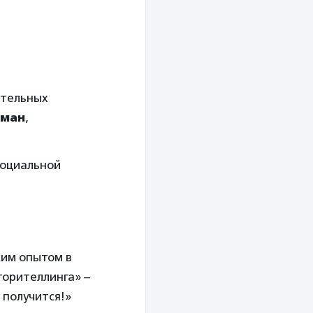
ительных
цман
,
социальной
ким опытом в
торителлинга» –
ё получится!»