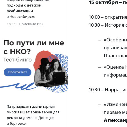
15 октября – 
подходы к детской
реабилитации
10.00 – открыти
в Новосибирске
13:15
·
Прислано НКО
10.30 – История 
«Особенн
организац
Правосла
«Оценка Н
информа
10.30 – Наррати
«Изменен
Патриаршая гуманитарная
первые ме
миссия ищет волонтеров для
ремонта домов в Донецке
Алексан
и Горловке