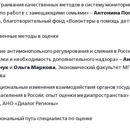
траивания качественных методов в систему мониторин
 по работе с замещающими семьями» –
Антонина По
а
, благотворительный фонд «Волонтеры в помощь де
твенные методы в оценке
е антимонопольного регулирования и слияния в Росс
елки и необходимость дополнительного надзора» –
Ан
чук
и
Ольга Маркова
, Экономический факультет МГ
ва
циональные изменения взаимодействия органов госу
населения в России: опыт оценки медиапространства»
, АНО «Диалог Регионы»
иональный путь специалиста по оценке