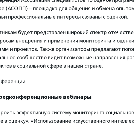
еренция Ассоциации специалистов по оценке программ
ре (АСОПП) – площадка для общения и обмена опытом
чьи профессиональные интересы связаны с оценкой.
стникам будет представлен широкий спектр отечестве
просам внедрения и применения мониторинга и оценки
мм и проектов. Также организаторы предлагают пого
альное сообщество видит возможные направления ра
ктов в социальной сфере в нашей стране.
нференции:
 предконференционные вебинары
строить эффективную систему мониторинга социальног
ие в оценку», «Использование искусственного интеллек