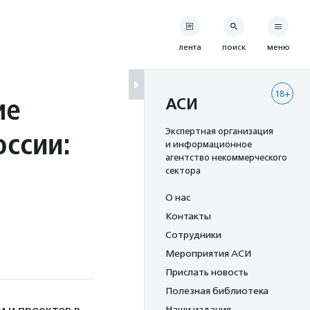
лента
поиск
меню
18+
ие
АСИ
оссии:
Экспертная организация
и информационное
агентство некоммерческого
сектора
О нас
Контакты
Сотрудники
Мероприятия АСИ
Прислать новость
Полезная библиотека
Наши издания