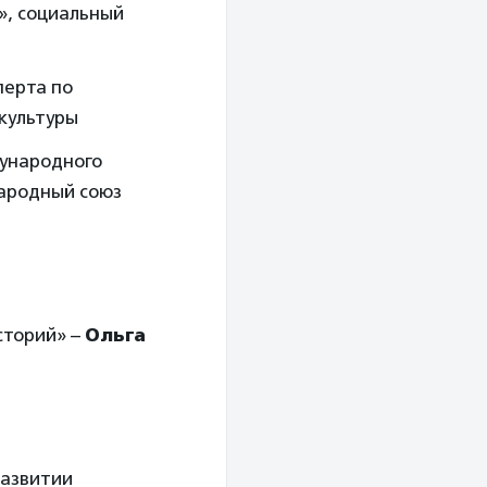
», социальный
перта по
культуры
дународного
ародный союз
сторий» –
Ольга
развитии