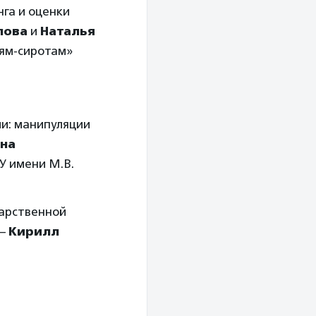
га и оценки
пова
и
Наталья
тям-сиротам»
ии: манипуляции
на
У имени М.В.
дарственной
 –
Кирилл