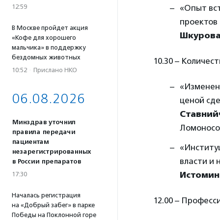
12:59
«Опыт вс
проектов
В Москве пройдет акция
Шкуров
«Кофе для хорошего
мальчика» в поддержку
бездомных животных
10.30 – Количес
10:52
·
Прислано НКО
«Изменени
06.08.2026
ценой сд
Ставний
Минздрав уточнил
Ломоносо
правила передачи
пациентам
«Институ
незарегистрированных
власти и 
в России препаратов
Истомин
17:30
Началась регистрация
12.00 – Професс
на «Добрый забег» в парке
Победы на Поклонной горе