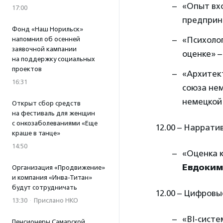
«Опыт вх
17:00
предприн
Фонд «Наш Норильск»
«Психоло
напомнил об осенней
заявочной кампании
оценке» 
на поддержку социальных
проектов
«Архитек
16:31
союза не
немецкой
Открыт сбор средств
на фестиваль для женщин
с онкозаболеваниями «Еще
12.00 – Наррати
краше в танце»
14:50
«Оценка к
Евдоким
Организация «Продвижение»
и компания «Инва-Титан»
будут сотрудничать
12.00 – Цифровы
13:30
·
Прислано НКО
«BI-систе
Пенсионеры Самарской