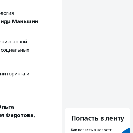
ология
андр Маньшин
рению новой
 социальных
ниторинга и
Ольга
я Федотова
,
Попасть в ленту
Как попасть в новости