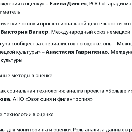
ождения в оценку» –
Елена Дингес
, РОО «Парадигма
иматель
гические основы профессиональной деятельности экс
–
Виктория Вагнер
, Международный союз немецкой 
тура сообщества специалистов по оценке: опыт Меж
мецкой культуры» –
Анастасия Гавриленко
, Междун
 культуры
вные методы в оценке
ак социальная технология: анализ проекта «Больше и
ова
, АНО «Эволюция и филантропия»
е технологии в оценке
мы для мониторинга и оценки. Роль анализа данных в 