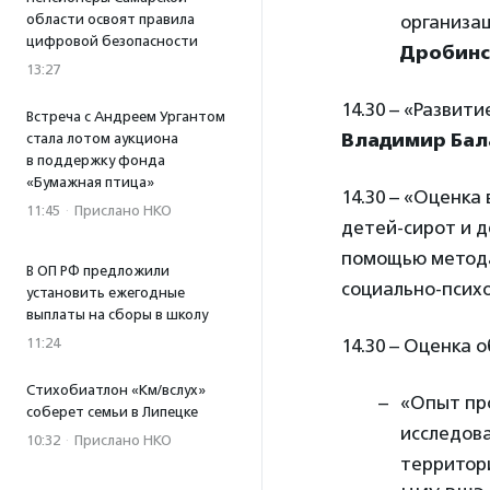
области освоят правила
организа
цифровой безопасности
Дробинс
13:27
14.30 – «Развит
Встреча с Андреем Ургантом
Владимир Бал
стала лотом аукциона
в поддержку фонда
«Бумажная птица»
14.30 – «Оценка
11:45
·
Прислано НКО
детей-сирот и д
помощью метода
В ОП РФ предложили
социально-псих
установить ежегодные
выплаты на сборы в школу
11:24
14.30 – Оценка
Стихобиатлон «Км/вслух»
«Опыт пр
соберет семьи в Липецке
исследов
10:32
·
Прислано НКО
территор