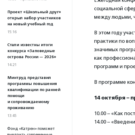
Ежегодная конф
социальной сфе
Проект «Школьный друг»
между людьми, 
открыл набор участников
на новый учебный год
15:16
В этом году уча
практики по во
Стали известны итоги
значимых програ
конкурса «Заповедные
острова России — 2026»
как профессион
14:21
программ и прое
Минтруд представил
В программе ко
программы повышения
квалификации по ранней
помощи
14 октября –
и сопровождаемому
проживанию
10.00 – «Как по
13:45
14.00 – «Введен
Фонд «Катрен» поможет
внедрить современные