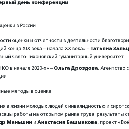
первый день конференции
е
оценки в России
ости оценки и отчетности в деятельности благотвор
ий конца XIX века – начала XX века» –
Татьяна Заль
вный Свято-Тихоновский гуманитарный университет
КО в начале 2020-х» –
Ольга Дроздова
, Агентство 
ции
вные методы в оценке
ия в жизни молодых людей с инвалидностью и сиротс
сяцы работы на открытом рынке труда: результаты с
др Маньшин
и
Анастасия Башмакова
, проект «Вс