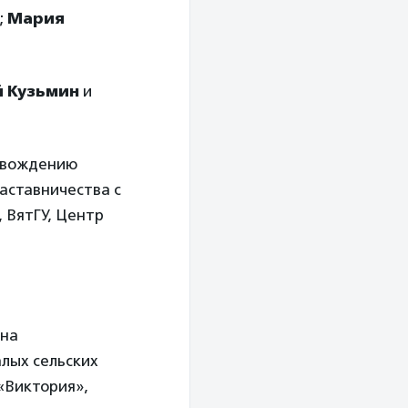
;
Мария
й Кузьмин
и
ровождению
аставничества с
, ВятГУ, Центр
 на
лых сельских
«Виктория»,