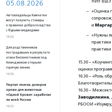
НИУ ВШЭ
05.08.2026
«Оценка 
Автовладельцы Камчатки
сопровож
могут получить стикеры
и
Маргар
о правилах добрососедства
с бурыми медведями
«Нужны ли
18:02
практики 
Для родственников
практики
пострадавших в результате
атаки беспилотников под
15.30 – «Коучи
Геленджиком открыли
горячую линию
оценки програм
16:58
16.30 – «Роль о
Благотворитель
Портал поиска доноров
16.30 – Межсект
крови для животных
«Одной Крови» заработал
Заводилкина
,
по всей России
РБООИ «Изумру
16:53