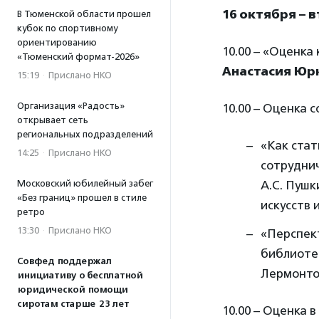
16 октября – 
В Тюменской области прошел
кубок по спортивному
ориентированию
10.00 – «Оценка
«Тюменский формат-2026»
Анастасия Юр
15:19
·
Прислано НКО
Организация «Радость»
10.00 – Оценка 
открывает сеть
региональных подразделений
«Как стат
14:25
·
Прислано НКО
сотруднич
Московский юбилейный забег
А.С. Пушк
«Без границ» прошел в стиле
искусств 
ретро
13:30
·
Прислано НКО
«Перспект
библиоте
Совфед поддержал
Лермонто
инициативу о бесплатной
юридической помощи
сиротам старше 23 лет
10.00 – Оценка 