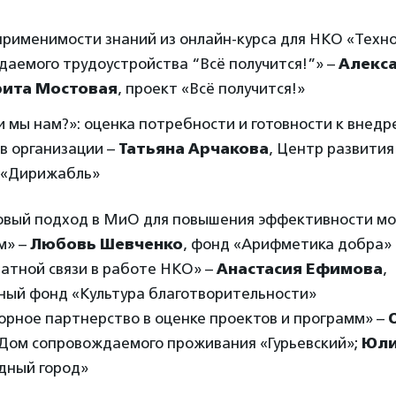
применимости знаний из онлайн-курса для НКО «Техн
даемого трудоустройства “Всё получится!”» –
Алекс
ита Мостовая
, проект «Всё получится!»
 мы нам?»: оценка потребности и готовности к внед
в организации –
Татьяна Арчакова
, Центр развития
 «Дирижабль»
нговый подход в МиО для повышения эффективности мо
м» –
Любовь Шевченко
, фонд «Арифметика добра»
братной связи в работе НКО» –
Анастасия Ефимова
,
ный фонд «Культура благотворительности»
орное партнерство в оценке проектов и программ» –
 Дом сопровождаемого проживания «Гурьевский»;
Юли
дный город»