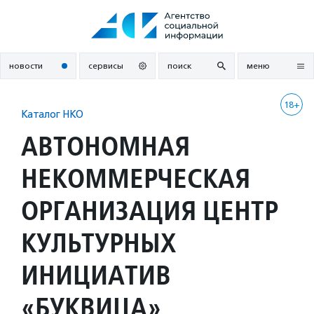
Перейти
к
содержанию
новости
сервисы
поиск
меню
18+
Каталог НКО
АВТОНОМНАЯ
НЕКОММЕРЧЕСКАЯ
ОРГАНИЗАЦИЯ ЦЕНТР
КУЛЬТУРНЫХ
ИНИЦИАТИВ
«БУКВИЦА»