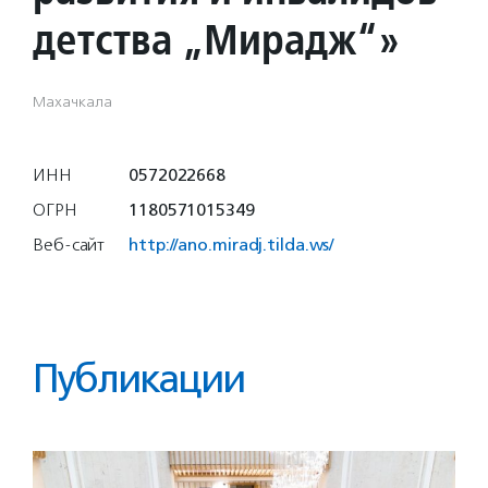
детства „Мирадж“»
Махачкала
ИНН
0572022668
ОГРН
1180571015349
Веб-сайт
http://ano.miradj.tilda.ws/
Публикации