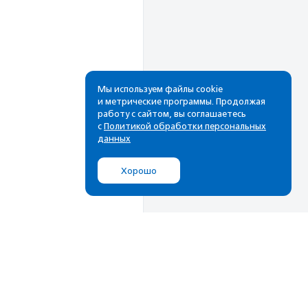
Мы используем файлы cookie
и метрические программы. Продолжая
работу с сайтом, вы соглашаетесь
Рассылка
с
Политикой обработки персональных
данных
Cамые свежие новости,
лучшие материалы в вашем
Хорошо
почтовом ящике
Подписаться