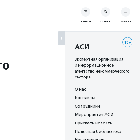
лента
поиск
меню
18+
АСИ
го
Экспертная организация
и информационное
агентство некоммерческого
сектора
О нас
Контакты
Сотрудники
Мероприятия АСИ
Прислать новость
Полезная библиотека
Наши издания