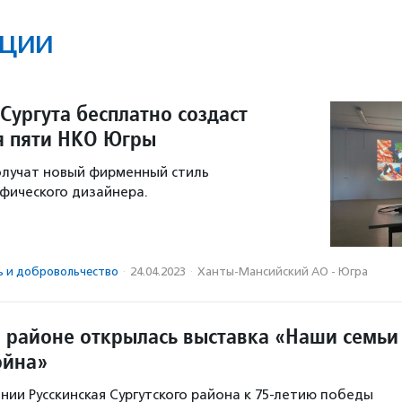
ции
Сургута бесплатно создаст
я пяти НКО Югры
олучат новый фирменный стиль
афического дизайнера.
ь и доброволь­чест­во
·
24.04.2023
·
Ханты-Мансийский АО - Югра
м районе открылась выставка «Наши семьи
ойна»
нии Русскинская Сургутского района к 75-летию победы