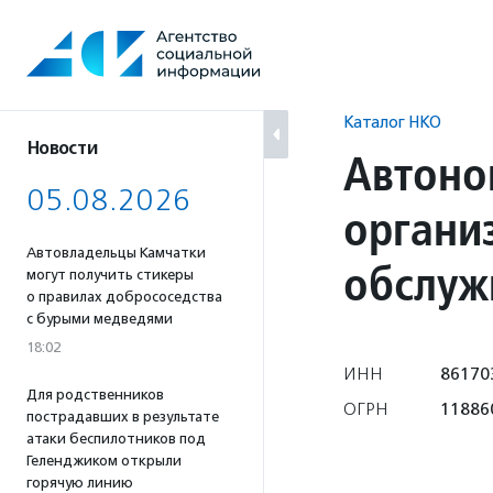
Перейти
к
содержанию
Каталог НКО
Новости
Автоно
05.08.2026
органи
Автовладельцы Камчатки
обслуж
могут получить стикеры
о правилах добрососедства
с бурыми медведями
18:02
ИНН
86170
Для родственников
ОГРН
11886
пострадавших в результате
атаки беспилотников под
Геленджиком открыли
горячую линию