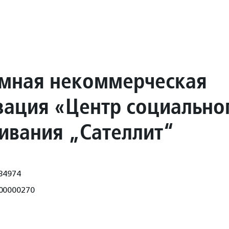
мная некоммерческая
зация «Центр социально
ивания „Сателлит“
34974
00000270