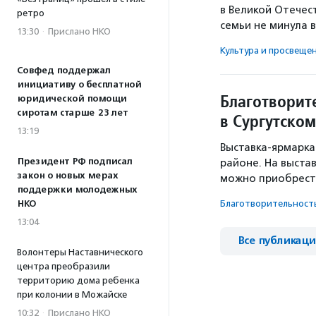
в Великой Отечес
ретро
семьи не минула 
13:30
·
Прислано НКО
Культура и просвеще
Совфед поддержал
инициативу о бесплатной
Благотворит
юридической помощи
сиротам старше 23 лет
в Сургутско
13:19
Выставка-ярмарка
Президент РФ подписал
районе. На выста
закон о новых мерах
можно приобрести
поддержки молодежных
НКО
Благотвори­тель­ност
13:04
Все публикац
Волонтеры Наставнического
центра преобразили
территорию дома ребенка
при колонии в Можайске
10:32
·
Прислано НКО