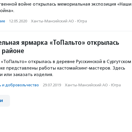
твенной войне открылась мемориальная экспозиция «Наши
война».
ние
·
12.05.2020
·
Ханты-Мансийский АО - Югра
ельная ярмарка «ТоПальто» открылась
м районе
 «ТоПальто» открылась в деревне Русскинской в Сургутском
вке представлены работы кастомайзинг-мастеров. Здесь
 или заказать изделия.
ь и доброволь­чест­во
·
29.07.2019
·
Ханты-Мансийский АО - Югра
ии