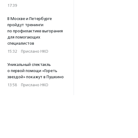
17:39
В Москве и Петербурге
пройдут тренинги
по профилактике выгорания
для помогающих
специалистов
15:32
·
Прислано НКО
Уникальный спектакль
о первой помощи «Гореть
звездой» покажут в Пушкино
13:58
·
Прислано НКО
Как культура помогает
говорить
о благотворительности:
итоги второго «Теплого
вечера с Кольским»
13:55