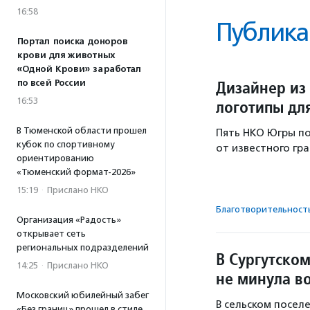
16:58
Публика
Портал поиска доноров
крови для животных
«Одной Крови» заработал
Дизайнер из 
по всей России
16:53
логотипы дл
В Тюменской области прошел
Пять НКО Югры п
кубок по спортивному
от известного гр
ориентированию
«Тюменский формат-2026»
15:19
·
Прислано НКО
Благотвори­тель­ност
Организация «Радость»
открывает сеть
региональных подразделений
В Сургутско
14:25
·
Прислано НКО
не минула в
Московский юбилейный забег
В сельском поселе
«Без границ» прошел в стиле