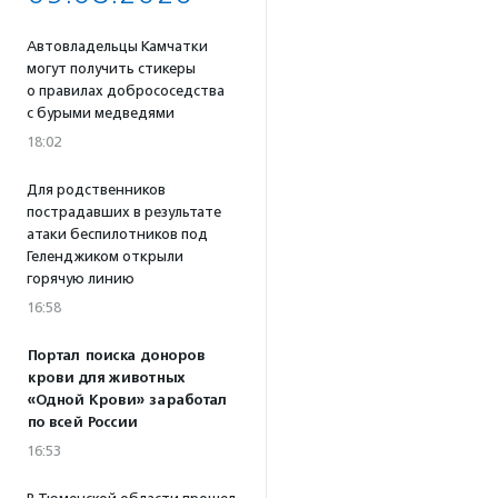
Автовладельцы Камчатки
могут получить стикеры
о правилах добрососедства
с бурыми медведями
18:02
Для родственников
пострадавших в результате
атаки беспилотников под
Геленджиком открыли
горячую линию
16:58
Портал поиска доноров
крови для животных
«Одной Крови» заработал
по всей России
16:53