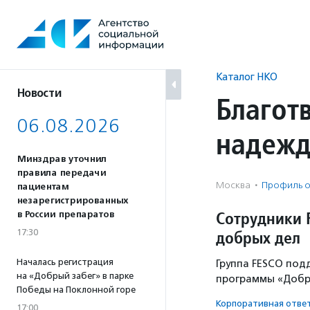
Перейти
к
содержанию
Каталог НКО
Новости
Благот
06.08.2026
надежд
Минздрав уточнил
правила передачи
Москва
·
Профиль о
пациентам
незарегистрированных
Сотрудники 
в России препаратов
17:30
добрых дел
Началась регистрация
Группа FESCO под
на «Добрый забег» в парке
программы «Добро
Победы на Поклонной горе
Корпоративная отве
17:00