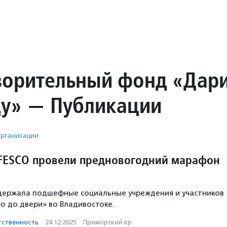
ворительный фонд «Дар
у» — Публикации
рганизации
FESCO провели предновогодний марафон
держала подшефные социальные учреждения и участников
 до двери» во Владивостоке.
тственность
·
24.12.2025
·
Приморский кр.