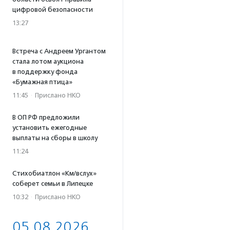
цифровой безопасности
13:27
Встреча с Андреем Ургантом
стала лотом аукциона
в поддержку фонда
«Бумажная птица»
11:45
·
Прислано НКО
В ОП РФ предложили
установить ежегодные
выплаты на сборы в школу
11:24
Стихобиатлон «Км/вслух»
соберет семьи в Липецке
10:32
·
Прислано НКО
05.08.2026