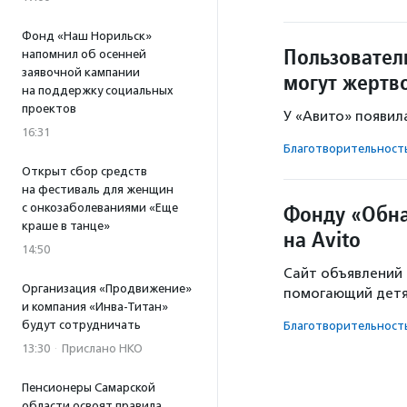
Фонд «Наш Норильск»
Пользовател
напомнил об осенней
заявочной кампании
могут жертв
на поддержку социальных
проектов
У «Авито» появил
16:31
Благотвори­тель­ност
Открыт сбор средств
на фестиваль для женщин
Фонду «Обна
с онкозаболеваниями «Еще
краше в танце»
на Avito
14:50
Сайт объявлений 
Организация «Продвижение»
помогающий детя
и компания «Инва-Титан»
будут сотрудничать
Благотвори­тель­ност
13:30
·
Прислано НКО
Пенсионеры Самарской
области освоят правила