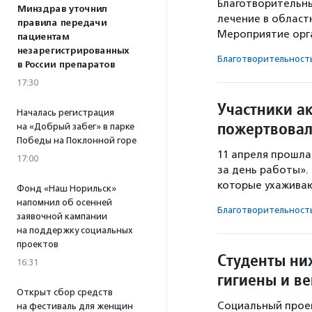
Благотворительны
Минздрав уточнил
лечение в област
правила передачи
Мероприятие орг
пациентам
незарегистрированных
Благотвори­тель­ност
в России препаратов
17:30
Участники а
Началась регистрация
пожертвовал
на «Добрый забег» в парке
Победы на Поклонной горе
11 апреля прошла
17:00
за день работы». 
которые ухажива
Фонд «Наш Норильск»
напомнил об осенней
Благотвори­тель­ност
заявочной кампании
на поддержку социальных
проектов
Студенты ни
16:31
гигиены и в
Открыт сбор средств
Социальный проек
на фестиваль для женщин