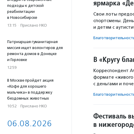
ярмарка «Де
подходы к детской
реабилитации
Свои лоты предос
в Новосибирске
спортсмены. Ден
13:15
·
Прислано НКО
и детям с аутист
Благотвори­тель­ност
Патриаршая гуманитарная
миссия ищет волонтеров для
ремонта домов в Донецке
В «Кругу бл
и Горловке
12:59
Корреспондент АС
формате «живого 
В Москве пройдет акция
с деньгами и поче
«Кофе для хорошего
мальчика» в поддержку
Благотвори­тель­ност
бездомных животных
10:52
·
Прислано НКО
Фестиваль в
06.08.2026
в нижегород