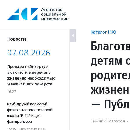
Перейти
к
содержанию
Каталог НКО
Новости
Благот
07.08.2026
детям 
Препарат «Энхерту»
родите
включили в перечень
жизненно необходимых
жизнен
и важнейших лекарств
16:27
— Публ
Клуб друзей пермской
физико-математической
школы № 146 ищет
Нижний Новгород
·
фандрайзера
15:35
·
Прислано НКО