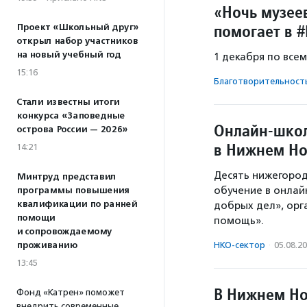
«Ночь музеев
помогает в 
Проект «Школьный друг»
открыл набор участников
на новый учебный год
1 декабря по все
15:16
Благотвори­тель­ност
Стали известны итоги
конкурса «Заповедные
Онлайн-школ
острова России — 2026»
в Нижнем Но
14:21
Десять нижегород
Минтруд представил
обучение в онлай
программы повышения
квалификации по ранней
добрых дел», орг
помощи
помощь».
и сопровождаемому
проживанию
НКО-сектор
·
05.08.2
13:45
В Нижнем Но
Фонд «Катрен» поможет
внедрить современные