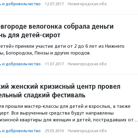
ь и доброволь­чест­во
·
12.07.2017
·
Нижегородская обл.
вгороде велогонка собрала деньги
нь для детей-сирот
детей» приняли участие дети от 2 до 6 лет из Нижнего
, Богородска, Пензы и других городов.
ь и доброволь­чест­во
·
11.07.2017
·
Нижегородская обл.
ий женский кризисный центр провел
ельный сладкий фестиваль
ля прошли мастер-классы для детей и взрослых, а также
ерт. Все вырученные средства будут направлены
изисной квартиры для женщин и детей, пострадавших от…
ь и доброволь­чест­во
·
29.03.2016
·
Нижегородская обл.