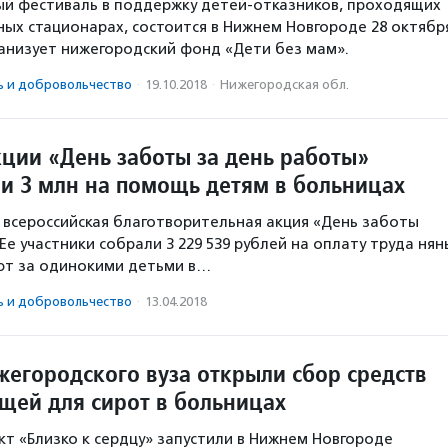
й фестиваль в поддержку детей-отказников, проходящих
ных стационарах, состоится в Нижнем Новгороде 28 октябр
анизует нижегородский фонд «Дети без мам».
ь и доброволь­чест­во
·
19.10.2018
·
Нижегородская обл.
кции «День заботы за день работы»
и 3 млн на помощь детям в больницах
 всероссийская благотворительная акция «День заботы
Ее участники собрали 3 229 539 рублей на оплату труда нян
ют за одинокими детьми в…
ь и доброволь­чест­во
·
13.04.2018
жегородского вуза открыли сбор средств
ещей для сирот в больницах
т «Близко к сердцу» запустили в Нижнем Новгороде