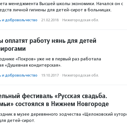
ета менеджмента Высшей школы экономики. Начался он с
редств личной гигиены для детей-сирот в больницах.
ь и доброволь­чест­во
·
21.02.2018
·
Нижегородская обл.
 оплатят работу нянь для детей
пирогами
азднике «Покров» уже не в первый раз работала
я «Душевная кондитерская».
ь и доброволь­чест­во
·
19.10.2017
·
Нижегородская обл.
ельный фестиваль «Русская свадьба.
мьи» состоялся в Нижнем Новгороде
дник в музее деревянного зодчества «Щелоковский хутор
для детей-сирот.