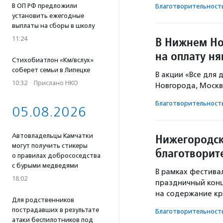
В ОП РФ предложили
Благотвори­тель­ност
установить ежегодные
выплаты на сборы в школу
В Нижнем Но
11:24
на оплату ня
Стихобиатлон «Км/вслух»
соберет семьи в Липецке
В акции «Все для 
10:32
·
Прислано НКО
Новгорода, Москвы
Благотвори­тель­ност
05.08.2026
Нижегородск
Автовладельцы Камчатки
могут получить стикеры
благотворит
о правилах добрососедства
с бурыми медведями
В рамках фестива
18:02
праздничный конц
на содержание кр
Для родственников
пострадавших в результате
Благотвори­тель­ност
атаки беспилотников под