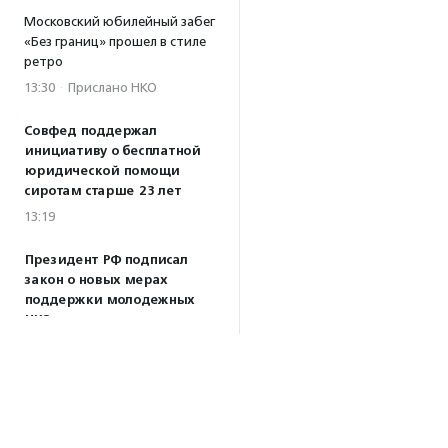
Московский юбилейный забег
«Без границ» прошел в стиле
ретро
13:30
·
Прислано НКО
Совфед поддержал
инициативу о бесплатной
юридической помощи
сиротам старше 23 лет
13:19
Президент РФ подписал
закон о новых мерах
поддержки молодежных
НКО
13:04
Волонтеры Наставнического
центра преобразили
территорию дома ребенка