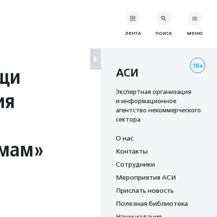
лента
поиск
меню
18+
щи
АСИ
ия
Экспертная организация
и информационное
агентство некоммерческого
сектора
О нас
 мам»
Контакты
Сотрудники
Мероприятия АСИ
Прислать новость
Полезная библиотека
Наши издания