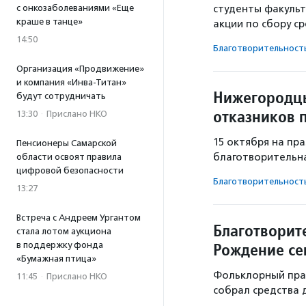
с онкозаболеваниями «Еще
студенты факульт
краше в танце»
акции по сбору с
14:50
Благотвори­тель­ност
Организация «Продвижение»
и компания «Инва-Титан»
Нижегородцы
будут сотрудничать
отказников 
13:30
·
Прислано НКО
15 октября на пр
Пенсионеры Самарской
благотворительна
области освоят правила
цифровой безопасности
Благотвори­тель­ност
13:27
Встреча с Андреем Ургантом
Благотворит
стала лотом аукциона
Рождение се
в поддержку фонда
«Бумажная птица»
Фольклорный праз
11:45
·
Прислано НКО
собрал средства 