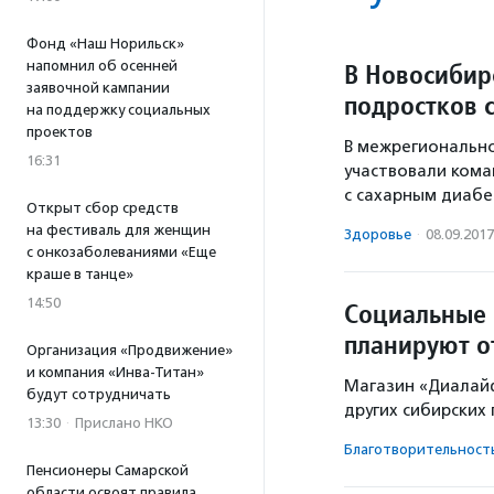
Фонд «Наш Норильск»
напомнил об осенней
В Новосибир
заявочной кампании
подростков 
на поддержку социальных
проектов
В межрегиональн
16:31
участвовали кома
с сахарным диабет
Открыт сбор средств
на фестиваль для женщин
Здоровье
·
08.09.2017
с онкозаболеваниями «Еще
краше в танце»
14:50
Социальные 
планируют о
Организация «Продвижение»
и компания «Инва-Титан»
Магазин «Диалайф
будут сотрудничать
других сибирских 
13:30
·
Прислано НКО
Благотвори­тель­ност
Пенсионеры Самарской
области освоят правила