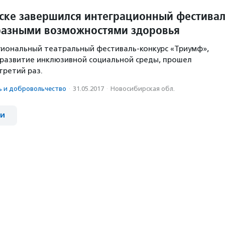
ске завершился интеграционный фестива
 разными возможностями здоровья
иональный театральный фестиваль-конкурс «Триумф»,
развитие инклюзивной социальной среды, прошел
третий раз.
ь и доброволь­чест­во
·
31.05.2017
·
Новосибирская обл.
ии