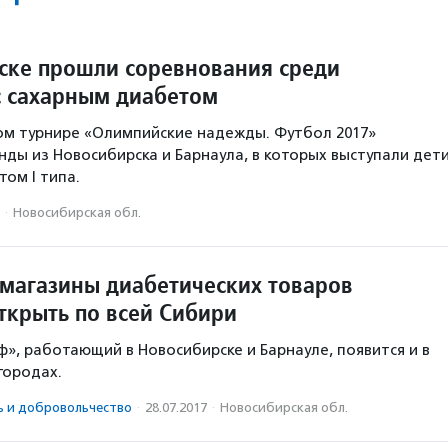
ске прошли соревнования среди
с сахарным диабетом
ом турнире «Олимпийские надежды. Футбол 2017»
нды из Новосибирска и Барнаула, в которых выступали дет
ом I типа.
·
Новосибирская обл.
магазины диабетических товаров
ткрыть по всей Сибири
», работающий в Новосибирске и Барнауле, появится и в
городах.
ь и доброволь­чест­во
·
28.07.2017
·
Новосибирская обл.