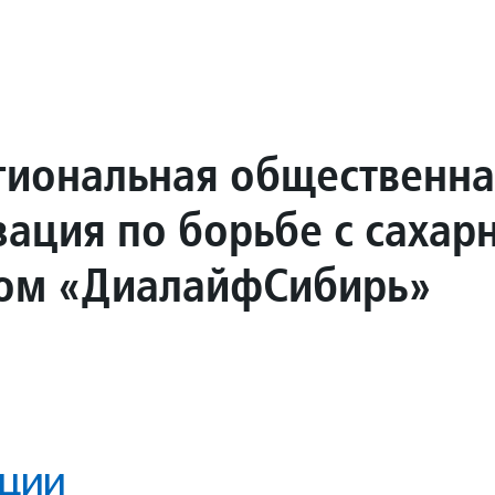
иональная общественна
зация по борьбе с саха
ом «ДиалайфСибирь»
ции