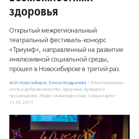
здоровья
Открытый межрегиональный
театральный фестиваль-конкурс
«Триумф», направленный на развитие
инклюзивной социальной среды,
прошел в Новосибирске в третий раз.
АСИ-Новосибирск
,
Елена Ноздрачева
·
Благотвори­тель­
ность и доброволь­чест­во
,
Здоровье
,
Культура и
просвещение
,
Люди с инвалидностью
,
Семья и дети
·
31.05.2017