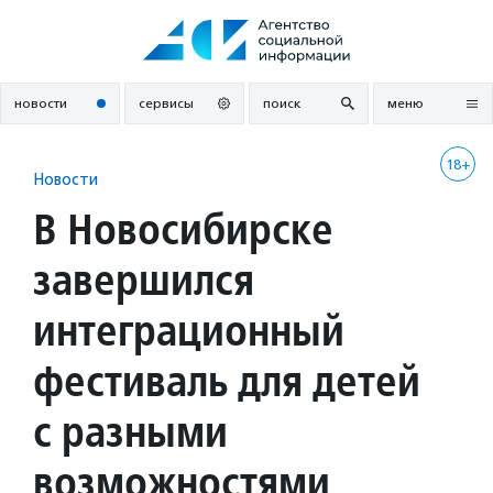
Перейти
к
содержанию
новости
сервисы
поиск
меню
18+
Новости
В Новосибирске
завершился
интеграционный
фестиваль для детей
с разными
возможностями