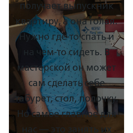
получает выпускник
квартиру, а она голая.
Нужно где-то спать и
на чем-то сидеть. В
мастерской он может
сам сделать себе
табурет, стол, полочку.
Но самое главное для
нас — это занять их