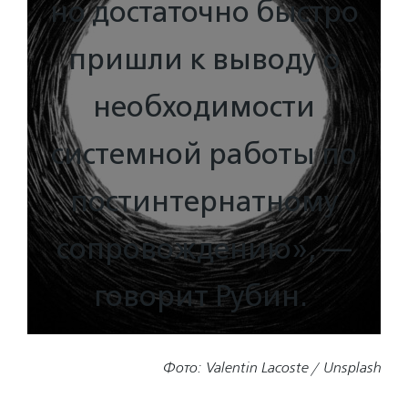
но достаточно быстро
пришли к выводу о
необходимости
системной работы по
постинтернатному
сопровождению», —
говорит Рубин.
Фото: Valentin Lacoste / Unsplash