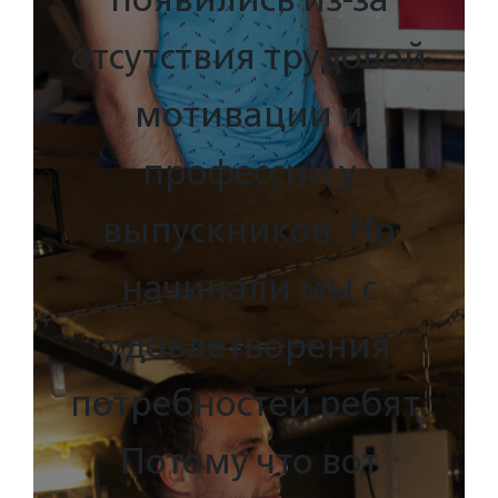
отсутствия трудовой
мотивации и
профессии у
выпускников. Но
начинали мы с
удовлетворения
потребностей ребят.
Потому что вот