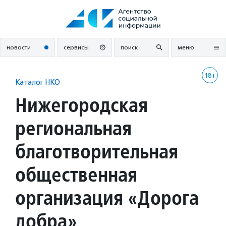
Перейти
к
содержанию
новости
сервисы
поиск
меню
18+
Каталог НКО
Нижегородская
региональная
благотворительная
общественная
организация «Дорога
добра»