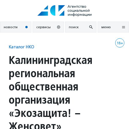
Перейти
к
содержанию
новости
сервисы
поиск
меню
18+
Каталог НКО
Калининградская
региональная
общественная
организация
«Экозащита! –
Женсовет»